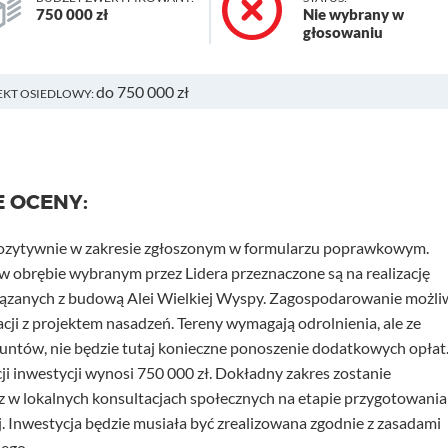
750 000 zł
Nie wybrany w
głosowaniu
do 750 000 zł
EKT OSIEDLOWY:
E OCENY:
pozytywnie w zakresie zgłoszonym w formularzu poprawkowym.
w obrębie wybranym przez Lidera przeznaczone są na realizację
iązanych z budową Alei Wielkiej Wyspy. Zagospodarowanie możli
cji z projektem nasadzeń. Tereny wymagają odrolnienia, ale ze
runtów, nie będzie tutaj konieczne ponoszenie dodatkowych opłat
ji inwestycji wynosi 750 000 zł. Dokładny zakres zostanie
z w lokalnych konsultacjach społecznych na etapie przygotowania
 Inwestycja będzie musiała być zrealizowana zgodnie z zasadami
ego.