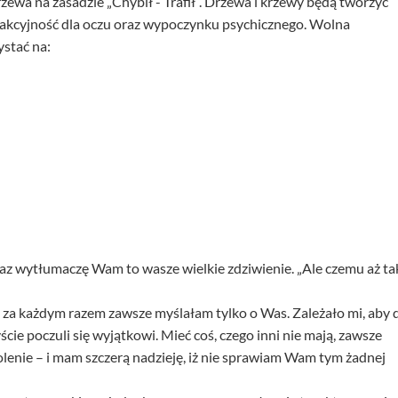
wa na zasadzie „Chybił - Trafił”. Drzewa i krzewy będą tworzyć
atrakcyjność dla oczu oraz wypoczynku psychicznego. Wolna
stać na:
łumaczę Wam to wasze wielkie zdziwienie. „Ale czemu aż ta
i za każdym razem zawsze myślałam tylko o Was. Zależało mi, aby 
ście poczuli się wyjątkowi. Mieć coś, czego inni nie mają, zawsze
enie – i mam szczerą nadzieję, iż nie sprawiam Wam tym żadnej