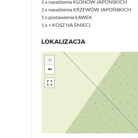
1 x nasadzenia KLONÓW JAPOŃSKICH
1 x nasadzenia KRZEWÓW JAPOŃSKICH
1 x postawienie ŁAWEK
1 x + KOSZ NA ŚMIECI
LOKALIZACJA
+
−