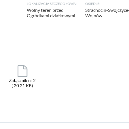
LOKALIZACJA SZCZEGÓŁOWA:
OSIEDLE:
Wolny teren przed
Strachocin-Swojczyce
Ogródkami działkowymi
Wojnów
Załącznik nr 2
( 20.21 KB)