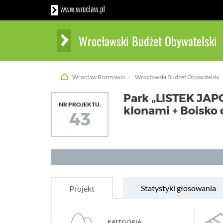
Wrocławski Budżet Obywatelski
Wrocław Rozmawia
Wrocławski Budżet Obywatelski
Park „LISTEK JAP
NR PROJEKTU.
klonami + Boisko 
43
Statystyki głosowania
Projekt
KATEGORIA: