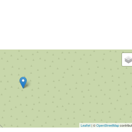
Leaflet
| ©
OpenStreetMap
contribu