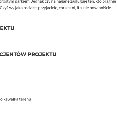
 prostym parkiem. Jednak czy na naganę zasługuje ten, kto pragnie
Czyż wy jako rodzice, przyjaciele, chrzestni, itp. nie powinniście
JEKTU
ICJENTÓW PROJEKTU
go kawałka terenu