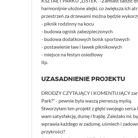
KSZTAŁT PARKU „LISTEK” -Zamiast sadzić drze
harmonijnie ułożone alejki, co zwiększa ich 
przestrzeń za drzewami można będzie wykorzy
- piknik rodzinny na kocu
- budowa ognisk zabezpieczonych
- budowa dodatkowych boisk sportowych
- postawienie ław i ławek piknikowych
- miejsce na festyn osiedlowy
itp.
UZASADNIENIE PROJEKTU
DRODZY CZYTAJĄCY I KOMENTUJĄCY zaraz wyt
Park?” - pewnie była waszą pierwszą myślą.
Stworzyłam ten projekt z głębi swojego serca 
wam satysfakcję, dumę i frajdę. Zależało mi, by
wprawia każdego w zadumę, uśmiech i zadowol
przykrości?