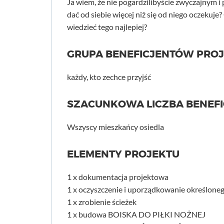
Ja wiem, że nie pogardzilibyście zwyczajnym i
dać od siebie więcej niż się od niego oczekuje? 
wiedzieć tego najlepiej?
GRUPA BENEFICJENTÓW PRO
każdy, kto zechce przyjść
SZACUNKOWA LICZBA BENEF
Wszyscy mieszkańcy osiedla
ELEMENTY PROJEKTU
1 x dokumentacja projektowa
1 x oczyszczenie i uporządkowanie określone
1 x zrobienie ścieżek
1 x budowa BOISKA DO PIŁKI NOŻNEJ