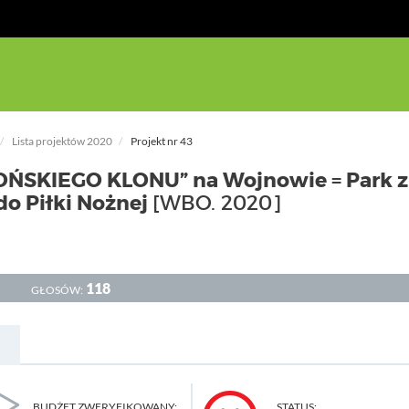
Lista projektów 2020
Projekt nr 43
OŃSKIEGO KLONU” na Wojnowie = Park z
do Piłki Nożnej
[WBO. 2020]
118
GŁOSÓW:
BUDŻET ZWERYFIKOWANY:
STATUS: