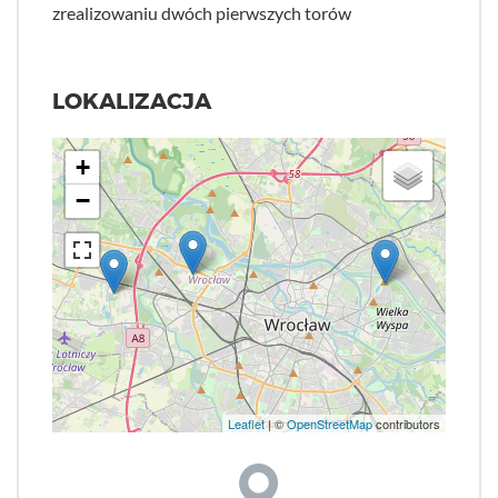
zrealizowaniu dwóch pierwszych torów
LOKALIZACJA
+
−
Leaflet
| ©
OpenStreetMap
contributors