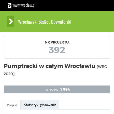
Wrocławski Budżet Obywatelski
NR PROJEKTU.
392
Pumptracki w całym Wrocławiu
[WBO.
2020]
1 996
GŁOSÓW:
Statystyki głosowania
Projekt