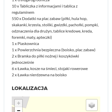
10 x Tabliczka z informacjami i tablica z
regulaminem
550 x Dodatki na plac zabaw (piłki, hula hop,
skakanki, krzesła, stoliki, gwizdki, pachołki, pompki,
odznaczenia dla drużyn, tablice kredowe, kreda,
foremki, maty, apteczki)
1 x Piaskownica
1 x Powierzchnia bezpieczna (boisko, plac zabaw)
2 x Bramka do piłki nożnej i koszykówki
jednocześnie
6 x Ławka, kosze na śmieci, stojaki rowerowe
2 x Ławka nierdzewna na boisko
LOKALIZACJA
+
−