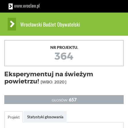
Wrocławski Budżet Obywatelski
NR PROJEKTU.
364
Eksperymentuj na świeżym
powietrzu!
[WBO. 2020]
657
GŁOSÓW:
Statystyki głosowania
Projekt