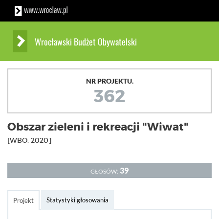
Wrocławski Budżet Obywatelski
NR PROJEKTU.
362
Obszar zieleni i rekreacji "Wiwat"
[WBO. 2020]
39
GŁOSÓW:
Statystyki głosowania
Projekt