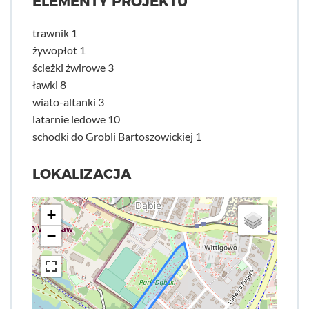
ELEMENTY PROJEKTU
trawnik 1
żywopłot 1
ścieżki żwirowe 3
ławki 8
wiato-altanki 3
latarnie ledowe 10
schodki do Grobli Bartoszowickiej 1
LOKALIZACJA
+
−