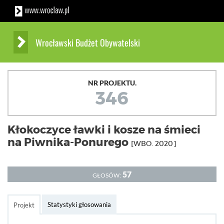
Wrocławski Budżet Obywatelski
NR PROJEKTU.
346
Kłokoczyce ławki i kosze na śmieci
na Piwnika-Ponurego
[WBO. 2020]
57
GŁOSÓW:
Statystyki głosowania
Projekt