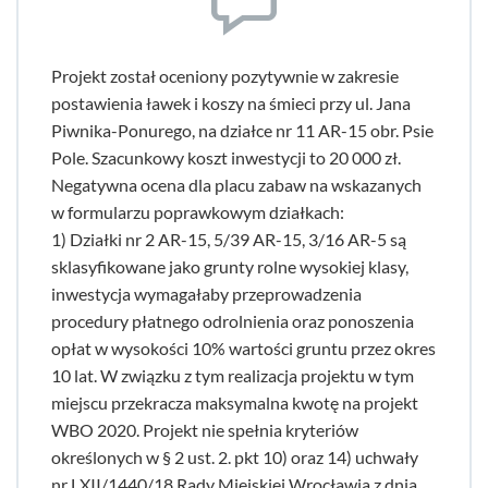
Projekt został oceniony pozytywnie w zakresie
postawienia ławek i koszy na śmieci przy ul. Jana
Piwnika-Ponurego, na działce nr 11 AR-15 obr. Psie
Pole. Szacunkowy koszt inwestycji to 20 000 zł.
Negatywna ocena dla placu zabaw na wskazanych
w formularzu poprawkowym działkach:
1) Działki nr 2 AR-15, 5/39 AR-15, 3/16 AR-5 są
sklasyfikowane jako grunty rolne wysokiej klasy,
inwestycja wymagałaby przeprowadzenia
procedury płatnego odrolnienia oraz ponoszenia
opłat w wysokości 10% wartości gruntu przez okres
10 lat. W związku z tym realizacja projektu w tym
miejscu przekracza maksymalna kwotę na projekt
WBO 2020. Projekt nie spełnia kryteriów
określonych w § 2 ust. 2. pkt 10) oraz 14) uchwały
nr LXII/1440/18 Rady Miejskiej Wrocławia z dnia