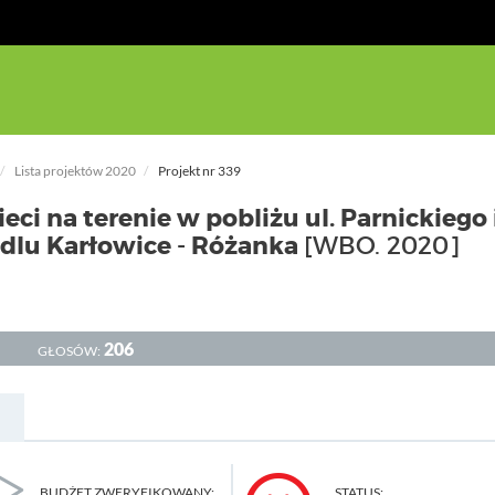
Lista projektów 2020
Projekt nr 339
eci na terenie w pobliżu ul. Parnickiego i
edlu Karłowice - Różanka
[WBO. 2020]
206
GŁOSÓW:
BUDŻET ZWERYFIKOWANY:
STATUS: