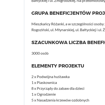
Bałtyckiej i ul. Żmigrodzkiej. Na przedmioto
GRUPA BENEFICJENTÓW PRO
Mieszkańcy Różanki, a w szczególności osoby za
Rogoziński, ul. Młynarskiej, ul. Bałtyckiej i ul.
SZACUNKOWA LICZBA BENEF
3000 osób
ELEMENTY PROJEKTU
2 x Podwójna huśtawka
1 x Piaskownica
8 x Przyrządy do zabaw dla dzieci
1 x Ogrodzenie
5 x Nasadzenia krzewów ozdobnych