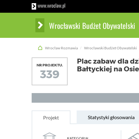
Wrocławski Budżet Obywatelski
Wrocław Rozmawia
Wrocławski Budżet Obywatelski
Plac zabaw dla dzi
NR PROJEKTU.
Bałtyckiej na Osi
339
Statystyki głosowania
Projekt
KATEGORIA: