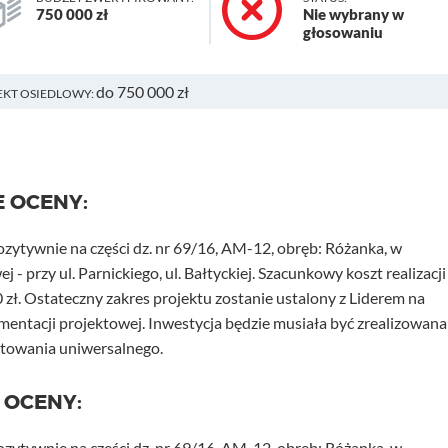
750 000 zł
Nie wybrany w
głosowaniu
do 750 000 zł
EKT OSIEDLOWY:
E OCENY:
ozytywnie na części dz. nr 69/16, AM-12, obręb: Różanka, w
 - przy ul. Parnickiego, ul. Bałtyckiej. Szacunkowy koszt realizacji
 zł. Ostateczny zakres projektu zostanie ustalony z Liderem na
entacji projektowej. Inwestycja będzie musiała być zrealizowana
ktowania uniwersalnego.
 OCENY:
ozytywnie na części dz. nr 69/16, AM-12, obręb: Różanka, w