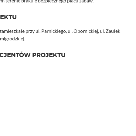
wym terenie brakuje bezpiecznego placu zabaw.
JEKTU
mieszkałe przy ul. Parnickiego, ul. Obornickiej, ul. Zaułek
 Żmigrodzkiej.
ICJENTÓW PROJEKTU