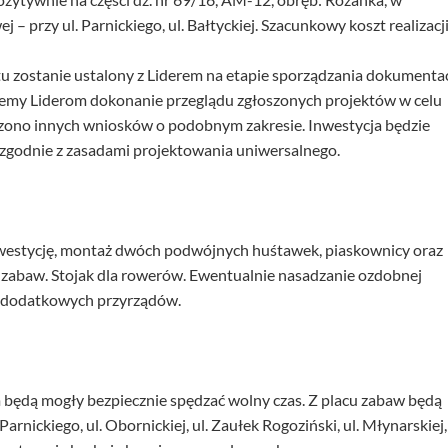
 – przy ul. Parnickiego, ul. Bałtyckiej. Szacunkowy koszt realizacj
u zostanie ustalony z Liderem na etapie sporządzania dokumentac
emy Liderom dokonanie przeglądu zgłoszonych projektów w celu
szono innych wniosków o podobnym zakresie. Inwestycja będzie
 zgodnie z zasadami projektowania uniwersalnego.
nwestycję, montaż dwóch podwójnych huśtawek, piaskownicy oraz
 zabaw. Stojak dla rowerów. Ewentualnie nasadzanie ozdobnej
ie dodatkowych przyrządów.
m będą mogły bezpiecznie spędzać wolny czas. Z placu zabaw będą
arnickiego, ul. Obornickiej, ul. Zaułek Rogoziński, ul. Młynarskiej, 