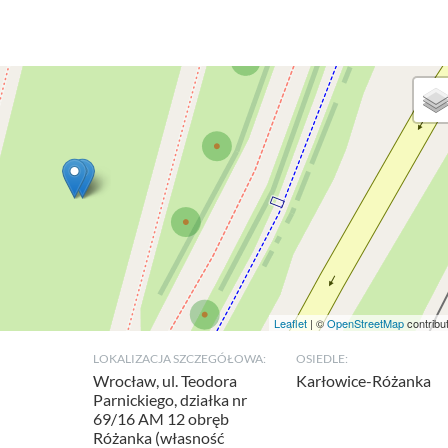
Leaflet
| ©
OpenStreetMap
contribu
LOKALIZACJA SZCZEGÓŁOWA:
OSIEDLE:
Wrocław, ul. Teodora
Karłowice-Różanka
Parnickiego, działka nr
69/16 AM 12 obręb
Różanka (własność