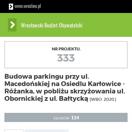
Wrocławski Budżet Obywatelski
NR PROJEKTU.
333
Budowa parkingu przy ul.
Macedońskiej na Osiedlu Karłowice -
Różanka, w pobliżu skrzyżowania ul.
Obornickiej z ul. Bałtycką
[WBO. 2020]
114
GŁOSÓW: