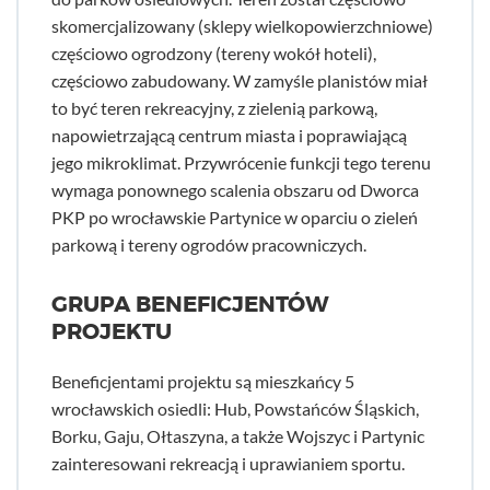
skomercjalizowany (sklepy wielkopowierzchniowe)
częściowo ogrodzony (tereny wokół hoteli),
częściowo zabudowany. W zamyśle planistów miał
to być teren rekreacyjny, z zielenią parkową,
napowietrzającą centrum miasta i poprawiającą
jego mikroklimat. Przywrócenie funkcji tego terenu
wymaga ponownego scalenia obszaru od Dworca
PKP po wrocławskie Partynice w oparciu o zieleń
parkową i tereny ogrodów pracowniczych.
GRUPA BENEFICJENTÓW
PROJEKTU
Beneficjentami projektu są mieszkańcy 5
wrocławskich osiedli: Hub, Powstańców Śląskich,
Borku, Gaju, Ołtaszyna, a także Wojszyc i Partynic
zainteresowani rekreacją i uprawianiem sportu.