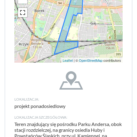
Leaflet
| ©
OpenStreetMap
contributors
LOKALIZACJA:
projekt ponadosiedlowy
LOKALIZACJA SZCZEGÓŁOWA:
Teren znajdujący się pośrodku Parku Andersa, obok
stacji rozdzielczej, na granicy osiedla Huby i
Powstańców Ślaskich, przy ul. Kamiennej, na