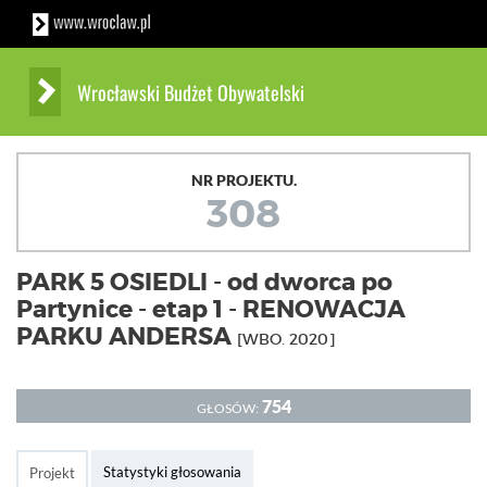
Wrocławski Budżet Obywatelski
NR PROJEKTU.
308
PARK 5 OSIEDLI - od dworca po
Partynice - etap 1 - RENOWACJA
PARKU ANDERSA
[WBO. 2020]
754
GŁOSÓW:
Statystyki głosowania
Projekt