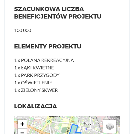
SZACUNKOWA LICZBA
BENEFICJENTÓW PROJEKTU
100 000
ELEMENTY PROJEKTU
1 x POLANA REKREACYJNA
1 x ŁĄKI KWIETNE
1 x PARK PRZYGODY
1 x OŚWIETLENIE
1 x ZIELONY SKWER
LOKALIZACJA
+
−