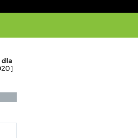
dla
020]