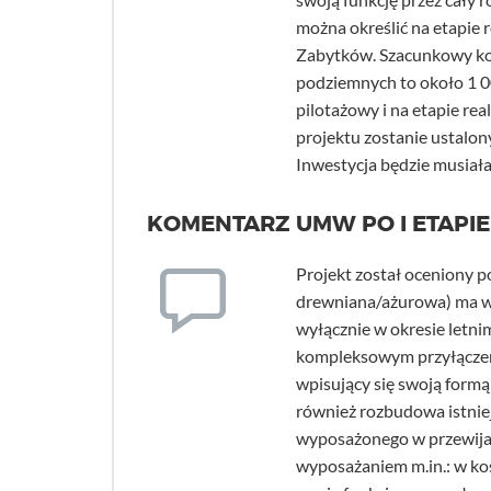
można określić na etapie 
Zabytków. Szacunkowy kos
podziemnych to około 1 0
pilotażowy i na etapie rea
projektu zostanie ustalon
Inwestycja będzie musiał
KOMENTARZ UMW PO I ETAPIE
Projekt został oceniony p
drewniana/ażurowa) ma w
wyłącznie w okresie letn
kompleksowym przyłączem 
wpisujący się swoją form
również rozbudowa istnie
wyposażonego w przewija
wyposażaniem m.in.: w ko