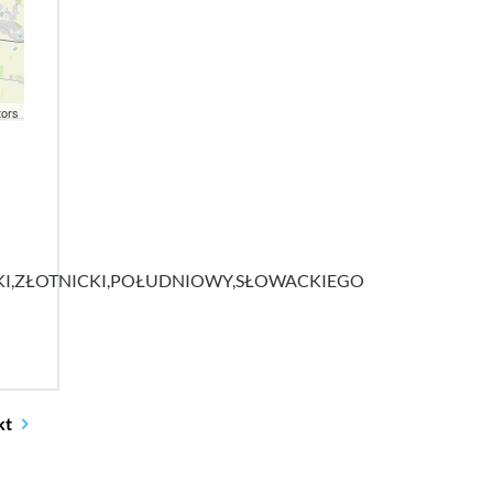
tors
KI,ZŁOTNICKI,POŁUDNIOWY,SŁOWACKIEGO
kt