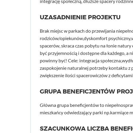
integrację społeczną, dłuższe spacery rodzinne
UZASADNIENIE PROJEKTU
Brak miejsc w parkach do przewijania niepełn
rodziców/opiekunów,dyskomfort psychiczny,w
spacerów, skraca czas pobytu na łonie natury 
być przyjemnością i dostępne dla każdego, a 
powinny być! Cele: integracja społeczna,wydł
zaspokojenie naturalnej potrzeby kontaktu z 
zwiększenie ilości spacerowiczów z deficytam
GRUPA BENEFICJENTÓW PRO
Główna grupa beneficjentów to niepełnosprawn
mieszkańcy odwiedzający parki np.karmiące ma
SZACUNKOWA LICZBA BENEF