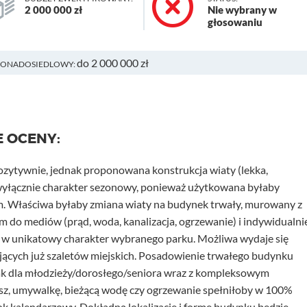
2 000 000 zł
Nie wybrany w
głosowaniu
do 2 000 000 zł
PONADOSIEDLOWY:
E OCENY:
ozytywnie, jednak proponowana konstrukcja wiaty (lekka,
yłącznie charakter sezonowy, ponieważ użytkowana byłaby
im. Właściwa byłaby zmiana wiaty na budynek trwały, murowany z
do mediów (prąd, woda, kanalizacja, ogrzewanie) i indywidualni
ą w unikatowy charakter wybranego parku. Możliwa wydaje się
jących już szaletów miejskich. Posadowienie trwałego budynku
k dla młodzieży/dorosłego/seniora wraz z kompleksowym
sz, umywalkę, bieżącą wodę czy ogrzewanie spełniłoby w 100%
rok kalendarzowy. Dokładną lokalizację i formę budynku będzie