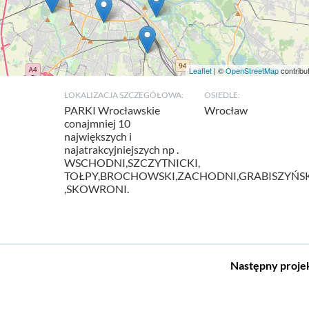
Leaflet
| ©
OpenStreetMap
contribu
LOKALIZACJA SZCZEGÓŁOWA:
OSIEDLE:
PARKI Wrocławskie
Wrocław
conajmniej 10
największych i
najatrakcyjniejszych np .
WSCHODNI,SZCZYTNICKI,
TOŁPY,BROCHOWSKI,ZACHODNI,GRABISZYŃS
,SKOWRONI.
Następny
proje