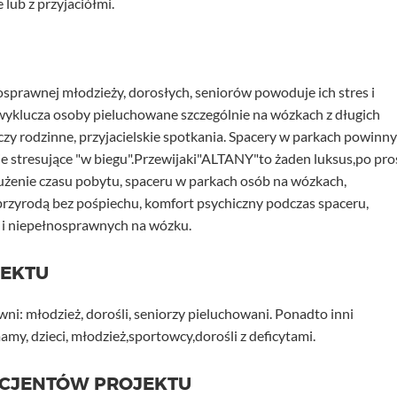
 lub z przyjaciółmi.
osprawnej młodzieży, dorosłych, seniorów powoduje ich stres i
yklucza osoby pieluchowane szczególnie na wózkach z długich
czy rodzinne, przyjacielskie spotkania. Spacery w parkach powinny
nie stresujące "w biegu".Przewijaki"ALTANY"to żaden luksus,po pro
użenie czasu pobytu, spaceru w parkach osób na wózkach,
przyrodą bez pośpiechu, komfort psychiczny podczas spaceru,
i i niepełnosprawnych na wózku.
JEKTU
i: młodzież, dorośli, seniorzy pieluchowani. Ponadto inni
my, dzieci, młodzież,sportowcy,dorośli z deficytami.
ICJENTÓW PROJEKTU