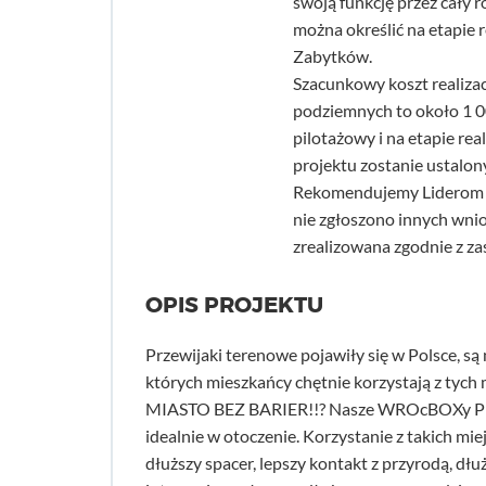
swoją funkcję przez cały 
można określić na etapie 
Zabytków.
Szacunkowy koszt realizac
podziemnych to około 1 0
pilotażowy i na etapie rea
projektu zostanie ustalon
Rekomendujemy Liderom d
nie zgłoszono innych wni
zrealizowana zgodnie z z
OPIS PROJEKTU
Przewijaki terenowe pojawiły się w Polsce, są 
których mieszkańcy chętnie korzystają z
MIASTO BEZ BARIER!!? Nasze WROcBOXy Prz
idealnie w otoczenie. Korzystanie z takich mi
dłuższy spacer, lepszy kontakt z przyrodą, dł