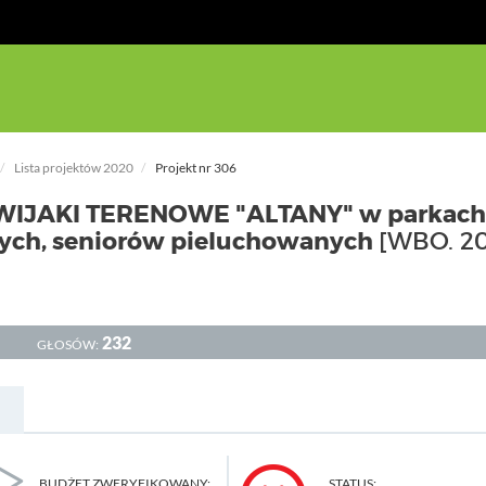
Lista projektów 2020
Projekt nr 306
IJAKI TERENOWE "ALTANY" w parkach 
łych, seniorów pieluchowanych
[WBO. 2
232
GŁOSÓW:
BUDŻET ZWERYFIKOWANY:
STATUS: