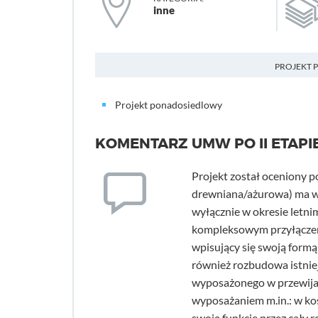
inne
PROJEKT 
Projekt ponadosiedlowy
KOMENTARZ UMW PO II ETAPI
Projekt został oceniony p
drewniana/ażurowa) ma w
wyłącznie w okresie letn
kompleksowym przyłączem 
wpisujący się swoją form
również rozbudowa istnie
wyposażonego w przewija
wyposażaniem m.in.: w ko
swoją funkcję przez cały 