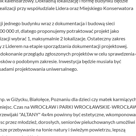
rok kalendarzowy. Dokładną lokalizację i formę budynku będzie
realizacji przy współudziale Lidera oraz Miejskiego Konserwatora
ji jednego budynku wraz z dokumentacja i budową sieci
00 000 zł, dlatego proponujemy potraktować projekt jako
lizacji wybrać 1, maksymalnie 2 lokalizacje. Ostateczny zakres
y z Liderem na etapie sporządzania dokumentacji projektowej.
okonanie przeglądu zgłoszonych projektów w celu sprawdzenia 
osków o podobnym zakresie. Inwestycja będzie musiała być
asadami projektowania uniwersalnego.
np. w Giżycku, Białołęce, Poznaniu dla dzieci czy matek karmiących
 tych miejsc. Czas na WROCŁAW i PARKI WROCŁAWSKIE-WROCŁA
ewijaki "ALTANY" 4x4m powinny być estetyczne, wkomponowa
ejsc przez młodzież, dorosłych, seniorów pieluchowanych umożliwi
uższe przebywanie na łonie natury i świeżym powietrzu, lepszą