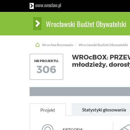
Wrocławski Budżet Obywatelski
Wrocław Rozmawia
Wrocławski Budżet Obywatelski
WROcBOX: PRZEW
NR PROJEKTU.
młodzieży, doros
306
Statystyki głosowania
Projekt
KATEGORIA: