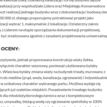
realizacji przy współudziale Lidera oraz Miejskiego Konserwatora
zt realizacji jednego budynku wraz z dokumentacja i budową siec
00 000 zł, dlatego proponujemy potraktować projekt jako
lizacji wybrać 1, maksymalnie 2 lokalizacje. Ostateczny zakres
y z Liderem na etapie sporządzania dokumentacji projektowej.
a być zrealizowana zgodnie z zasadami projektowania uniwersalne
 OCENY:
ozytywnie, jednak proponowana konstrukcja wiaty (lekka,
yłącznie charakter sezonowy, ponieważ użytkowana byłaby
im. Właściwa byłaby zmiana wiaty na budynek trwały, murowany z
do mediów (prąd, woda, kanalizacja, ogrzewanie) i indywidualni
ą w unikatowy charakter wybranego parku. Możliwa wydaje się
jących już szaletów miejskich. Posadowienie trwałego budynku
k dla młodzieży/dorosłego/seniora wraz z kompleksowym
sz, umywalkę, bieżącą wodę czy ogrzewanie spełniłoby w 100%