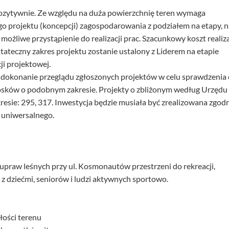
pozytywnie. Ze względu na duża powierzchnię teren wymaga
 projektu (koncepcji) zagospodarowania z podziałem na etapy, n
ożliwe przystąpienie do realizacji prac. Szacunkowy koszt realiza
stateczny zakres projektu zostanie ustalony z Liderem na etapie
i projektowej.
okonanie przeglądu zgłoszonych projektów w celu sprawdzenia 
osków o podobnym zakresie. Projekty o zbliżonym według Urzędu
esie: 295, 317. Inwestycja będzie musiała być zrealizowana zgod
 uniwersalnego.
upraw leśnych przy ul. Kosmonautów przestrzeni do rekreacji,
 z dziećmi, seniorów i ludzi aktywnych sportowo.
łości terenu