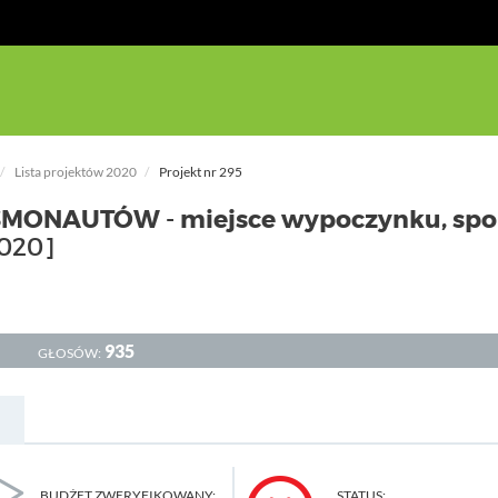
Lista projektów 2020
Projekt nr 295
SMONAUTÓW - miejsce wypoczynku, spor
020]
935
GŁOSÓW:
BUDŻET ZWERYFIKOWANY:
STATUS: