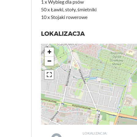
1 x Wybieg dla psów
50 x Ławki, stoły, śmietniki
10 x Stojaki rowerowe
LOKALIZACJA
+
−
LOKALIZACJA: