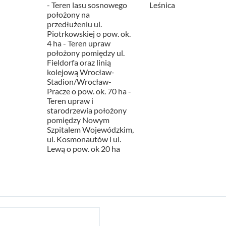
- Teren lasu sosnowego
Leśnica
położony na
przedłużeniu ul.
Piotrkowskiej o pow. ok.
4 ha - Teren upraw
położony pomiędzy ul.
Fieldorfa oraz linią
kolejową Wrocław-
Stadion/Wrocław-
Pracze o pow. ok. 70 ha -
Teren upraw i
starodrzewia położony
pomiędzy Nowym
Szpitalem Wojewódzkim,
ul. Kosmonautów i ul.
Lewą o pow. ok 20 ha