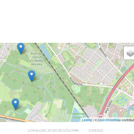
Leaflet
| ©
OpenStreetMap
contribu
LOKALIZACJA SZCZEGÓŁOWA:
OSIEDLE: