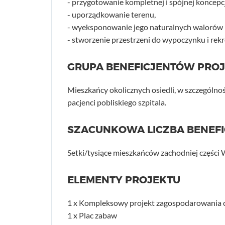
- przygotowanie kompletnej i spójnej koncepcj
- uporządkowanie terenu,
- wyeksponowanie jego naturalnych walorów p
- stworzenie przestrzeni do wypoczynku i rekr
GRUPA BENEFICJENTÓW PRO
Mieszkańcy okolicznych osiedli, w szczególnośc
pacjenci pobliskiego szpitala.
SZACUNKOWA LICZBA BENEF
Setki/tysiące mieszkańców zachodniej części 
ELEMENTY PROJEKTU
1 x Kompleksowy projekt zagospodarowania c
1 x Plac zabaw