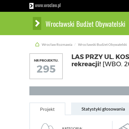
Wrocławski Budżet Obywatelski
Wrocław Rozmawia
Wrocławski Budżet Obywatelski
LAS PRZY UL. KO
NR PROJEKTU.
rekreacji!
[WBO. 2
295
Statystyki głosowania
Projekt
KATEGORIA: