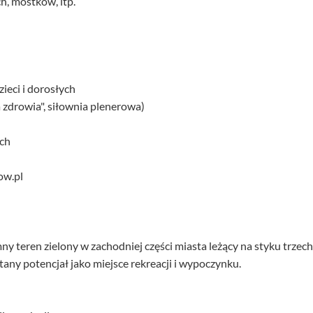
, mostków, itp.
zieci i dorosłych
 zdrowia", siłownia plenerowa)
ych
ow.pl
 teren zielony w zachodniej części miasta leżący na styku trzech
any potencjał jako miejsce rekreacji i wypoczynku.