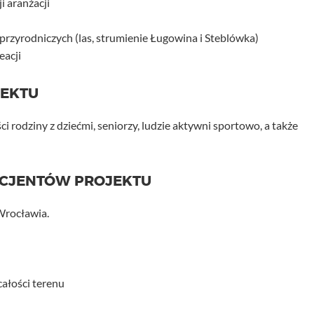
i aranżacji
rzyrodniczych (las, strumienie Ługowina i Steblówka)
eacji
JEKTU
i rodziny z dziećmi, seniorzy, ludzie aktywni sportowo, a także
ICJENTÓW PROJEKTU
Wrocławia.
ałości terenu