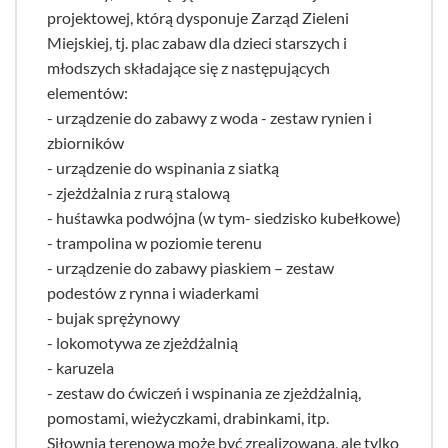
projektowej, którą dysponuje Zarząd Zieleni
Miejskiej, tj. plac zabaw dla dzieci starszych i
młodszych składające się z następujących
elementów:
- urządzenie do zabawy z woda - zestaw rynien i
zbiorników
- urządzenie do wspinania z siatką
- zjeżdżalnia z rurą stalową
- huśtawka podwójna (w tym- siedzisko kubełkowe)
- trampolina w poziomie terenu
- urządzenie do zabawy piaskiem – zestaw
podestów z rynna i wiaderkami
- bujak sprężynowy
- lokomotywa ze zjeżdżalnią
- karuzela
- zestaw do ćwiczeń i wspinania ze zjeżdżalnią,
pomostami, wieżyczkami, drabinkami, itp.
Siłownia terenowa może być zrealizowana, ale tylko