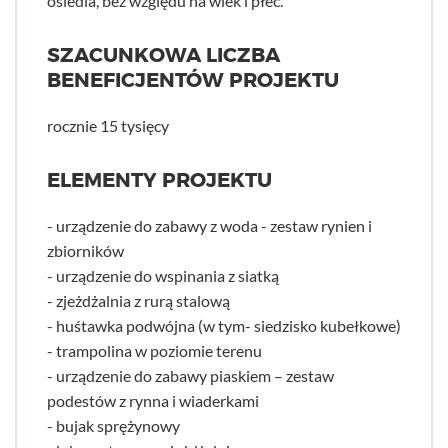
osiedla, bez względu na wiek i płeć.
SZACUNKOWA LICZBA
BENEFICJENTÓW PROJEKTU
rocznie 15 tysięcy
ELEMENTY PROJEKTU
- urządzenie do zabawy z woda - zestaw rynien i
zbiorników
- urządzenie do wspinania z siatką
- zjeżdżalnia z rurą stalową
- huśtawka podwójna (w tym- siedzisko kubełkowe)
- trampolina w poziomie terenu
- urządzenie do zabawy piaskiem – zestaw
podestów z rynna i wiaderkami
- bujak sprężynowy