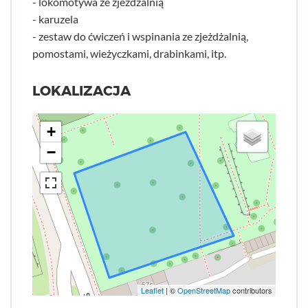
- lokomotywa ze zjeżdżalnią
- karuzela
- zestaw do ćwiczeń i wspinania ze zjeżdżalnią,
pomostami, wieżyczkami, drabinkami, itp.
LOKALIZACJA
+
−
Leaflet
| ©
OpenStreetMap
contributors