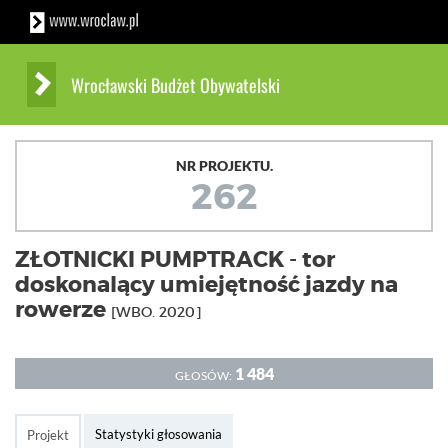
Wrocławski Budżet Obywatelski
NR PROJEKTU.
262
ZŁOTNICKI PUMPTRACK - tor
doskonalący umiejętność jazdy na
rowerze
[WBO. 2020]
1 484
GŁOSÓW:
Statystyki głosowania
Projekt