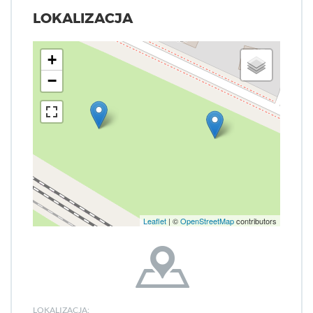
LOKALIZACJA
+
−
Leaflet
| ©
OpenStreetMap
contributors
LOKALIZACJA: