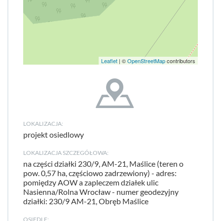
Leaflet
| ©
OpenStreetMap
contributors
LOKALIZACJA:
projekt osiedlowy
LOKALIZACJA SZCZEGÓŁOWA:
na części działki 230/9, AM-21, Maślice (teren o
pow. 0,57 ha, częściowo zadrzewiony) - adres:
pomiędzy AOW a zapleczem działek ulic
Nasienna/Rolna Wrocław - numer geodezyjny
działki: 230/9 AM-21, Obręb Maślice
OSIEDLE: