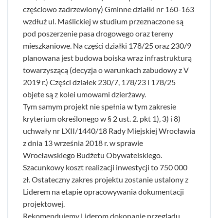
częściowo zadrzewiony) Gminne działki nr 160-163
wzdłuż ul. Maślickiej w studium przeznaczone są
pod poszerzenie pasa drogowego oraz tereny
mieszkaniowe. Na części działki 178/25 oraz 230/9
planowana jest budowa boiska wraz infrastrukturą
towarzyszącą (decyzja o warunkach zabudowy z V
2019 r.) Części działek 230/7, 178/23 i 178/25
objete są z kolei umowami dzierżawy.
Tym samym projekt nie spełnia w tym zakresie
kryterium określonego w § 2 ust. 2. pkt 1), 3) i 8)
uchwały nr LXII/1440/18 Rady Miejskiej Wrocławia
z dnia 13 września 2018 r. w sprawie
Wrocławskiego Budżetu Obywatelskiego.
Szacunkowy koszt realizacji inwestycji to 750 000
zł. Ostateczny zakres projektu zostanie ustalony z
Liderem na etapie opracowywania dokumentacji
projektowej.
Rekomendujemy Liderom dokonanie przeglądu