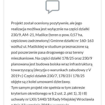
Projekt został oceniony pozytywnie, ale jego
realizacja możliwa jest wyłącznie na części działki
230/9, AM-21, Maślice (teren o pow. 0,57 ha,
częściowo zadrzewiony) Gminne działki nr 160-163
wzdłuż ul. Maślickiej w studium przeznaczone są
pod poszerzenie pasa drogowego oraz tereny
mieszkaniowe. Na części działki 178/25 oraz 230/9
planowana jest budowa boiska wraz infrastrukturą
towarzyszącą (decyzja o warunkach zabudowy z V
2019 r.) Części działek 230/7, 178/23 i 178/25
objęte są z kolei umowami dzierżawy.
Tym samym projekt nie spełnia w tym zakresie
kryterium określonego w § 2 ust. 2. pkt 1), 3) i 8)
uchwały nr LXII/1440/18 Rady Miejskiej Wrocławia
z dnia 13 września 2018 r. w sprawie