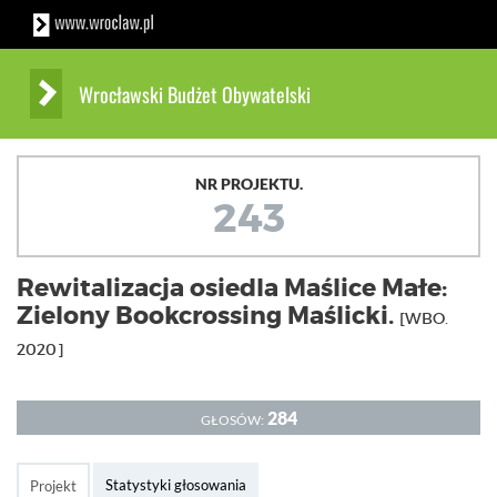
Wrocławski Budżet Obywatelski
NR PROJEKTU.
243
Rewitalizacja osiedla Maślice Małe:
Zielony Bookcrossing Maślicki.
[WBO.
2020]
284
GŁOSÓW:
Statystyki głosowania
Projekt