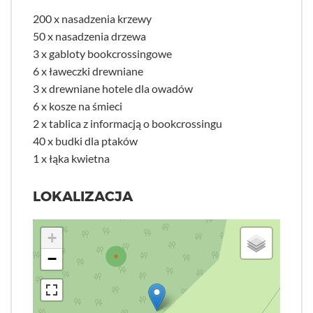
200 x nasadzenia krzewy
50 x nasadzenia drzewa
3 x gabloty bookcrossingowe
6 x ławeczki drewniane
3 x drewniane hotele dla owadów
6 x kosze na śmieci
2 x tablica z informacją o bookcrossingu
40 x budki dla ptaków
1 x łąka kwietna
LOKALIZACJA
+
−