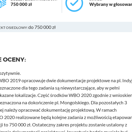
750 000 zł
Wybrany w głosowa
do 750 000 zł
EKT OSIEDLOWY:
E OCENY:
ozytywnie.
O 2019 opracowuje dwie dokumentacje projektowe na pl. Indyj
zeznaczone dla tego zadania są niewystarczające, aby w pełni
skazane lokalizacje. Część środków WBO 2020 zgodnie z wnioskie
zeznaczona na dokończenie pl. Mongolskiego. Dla pozostałych 3
nej należy opracować dokumentację projektową. W ramach
2020 realizowane będą kolejne zadania z możliwością etapowan
i to 750 000 zł. Ostateczny zakres projektu zostanie ustalony z
zania dokumentacji projektowej. Inwestycja będzie musiała być