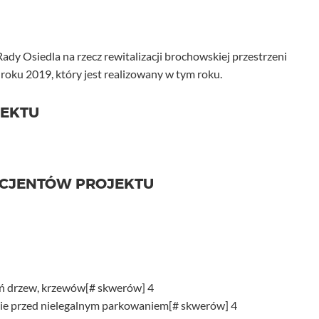
 Rady Osiedla na rzecz rewitalizacji brochowskiej przestrzeni
 roku 2019, który jest realizowany w tym roku.
JEKTU
ICJENTÓW PROJEKTU
eń drzew, krzewów[# skwerów] 4
ie przed nielegalnym parkowaniem[# skwerów] 4