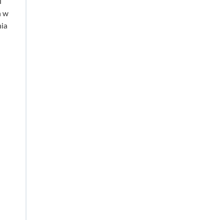
i
h w
nia