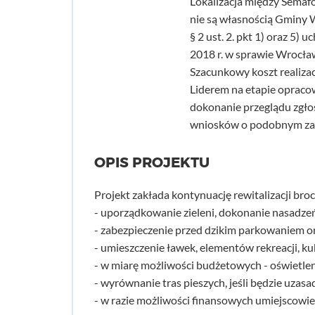
Lokalizacja między Semafo
nie są własnością Gminy W
§ 2 ust. 2. pkt 1) oraz 5)
2018 r. w sprawie Wrocła
Szacunkowy koszt realizacj
Liderem na etapie oprac
dokonanie przeglądu zgło
wniosków o podobnym zak
OPIS PROJEKTU
Projekt zakłada kontynuację rewitalizacji bro
- uporządkowanie zieleni, dokonanie nasadz
- zabezpieczenie przed dzikim parkowaniem or
- umieszczenie ławek, elementów rekreacji, k
- w miarę możliwości budżetowych - oświetleni
- wyrównanie tras pieszych, jeśli będzie uzasa
- w razie możliwości finansowych umiejscowi