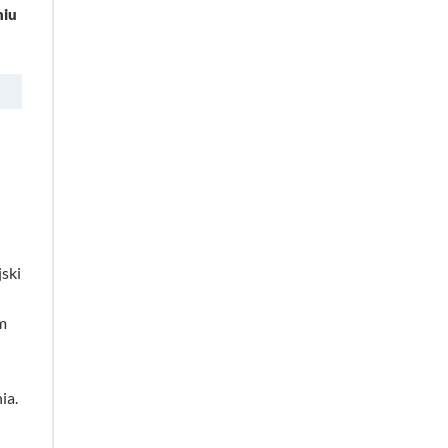
niu
ski
m
ia.