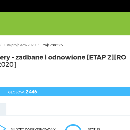
Lista projektów 2020
Projekt nr 239
ry - zadbane i odnowione [ETAP 2][RO
2020]
2 446
GŁOSÓW:
BUDŻET ZWERYFIKOWANY:
STATUS: