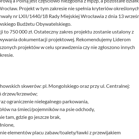
rową a Polną jest częściowo niezgodna z mpzp, a pozostałe działk
rocław. Projekt w tym zakresie nie spełnia kryteriów określonyc
 uchwały nr LXII/1440/18 Rady Miejskiej Wrocławia z dnia 13 wrześ
wskiego Budżetu Obywatelskiego.
i to 750 000 zł. Ostateczny zakres projektu zostanie ustalony z
owywania dokumentacji projektowej. Rekomendujemy Liderom
szonych projektów w celu sprawdzenia czy nie zgłoszono innych
resie.
chowskich skwerów: pl. Mongolskiego oraz przy ul. Centralnej:
eń drzew/krzewów;
az ograniczenie nielegalnego parkowania,
ubłów na śmieci/pojemników na psie odchody,
e tam, gdzie go jeszcze brak,
dnione,
enie elementów placu zabaw/toalety/ławki z przewijakiem