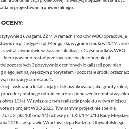
asadami projektowania uniwersalnego.
 OCENY:
 pozytywnie z uwagami. ZZM w ramach środków WBO opracowuje
we: na pl. Indyjski i pl. Mongolski, wygrane środki w 2019 r. nie 
i zrewitalizować dwie wskazane lokalizacje. Część środków WBO
 Lidera powinno zostać przeznaczone na dokończenie pl.
ód pozostałych 3 pozytywnie ocenionych lokalizacji powinien
g niego jest największym priorytetem i pozostałe środki przeznac
ą i realizację tam etapu 1.
kiej - wskazana lokalizacja jest sklasyfikowana jako grunty rolne,
rocedury płatnego odrolnienia oraz ponoszenia opłat w wysoko
 okres 10 lat. W związku z tym realizacja projektu w tym miejscu
wotę na projekt WBO 2020. Tym samym projekt nie spełnia
 2 ust. 2. pkt 10) oraz 14) uchwały nr LXII/1440/18 Rady Miejskiej
śnia 2018 r. w sprawie Wrocławskiego Budżetu Obywatelskiego.