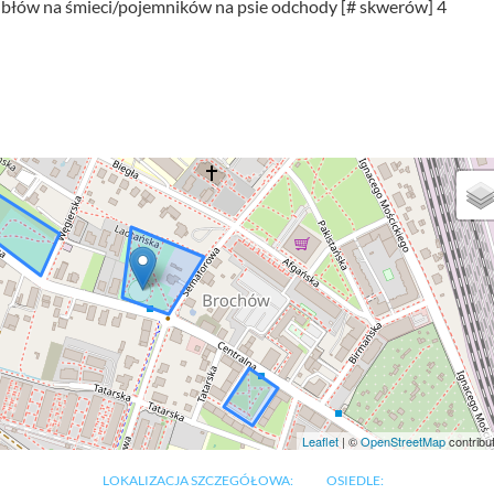
kubłów na śmieci/pojemników na psie odchody [# skwerów] 4
Leaflet
| ©
OpenStreetMap
contribu
LOKALIZACJA SZCZEGÓŁOWA:
OSIEDLE: