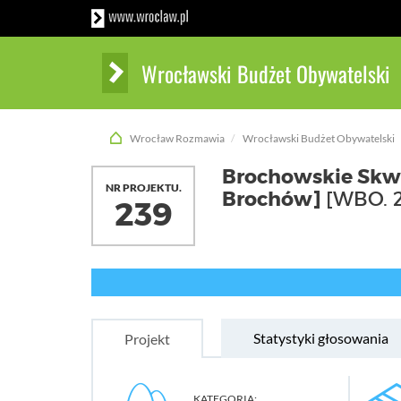
Wrocławski Budżet Obywatelski
Wrocław Rozmawia
Wrocławski Budżet Obywatelski
Brochowskie Skwe
NR PROJEKTU.
Brochów]
[WBO. 
239
Statystyki głosowania
Projekt
KATEGORIA: