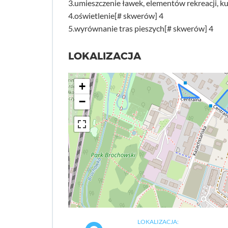
3.umieszczenie ławek, elementów rekreacji, 
4.oświetlenie[# skwerów] 4
5.wyrównanie tras pieszych[# skwerów] 4
LOKALIZACJA
+
−
LOKALIZACJA: