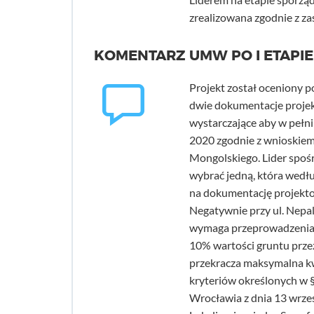
zrealizowana zgodnie z z
KOMENTARZ UMW PO I ETAPIE
Projekt został oceniony
dwie dokumentacje projekto
wystarczające aby w pełn
2020 zgodnie z wnioskiem
Mongolskiego. Lider spośr
wybrać jedną, która wedłu
na dokumentację projektow
Negatywnie przy ul. Nepals
wymaga przeprowadzenia p
10% wartości gruntu przez
przekracza maksymalna k
kryteriów określonych w §
Wrocławia z dnia 13 wrze