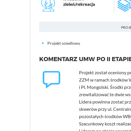
zieleń/rekreacja
PROJ
Projekt osiedlowy
KOMENTARZ UMW PO II ETAPI
Projekt został oceniony p
ZZM w ramach środków WB
i Pl. Mongolski. Środki pr
zrewitalizować te dwie w
Lidera powinna zostać pr
skwerów przy ul. Central
pozostałych środków WBO 
Szacunkowy koszt realizacj
Liderem na etapie sporząd