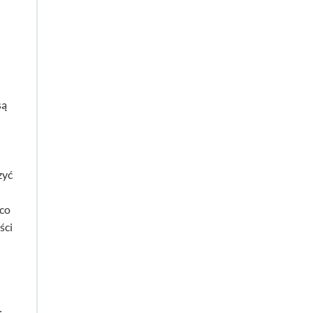
są
zyć
 co
ści