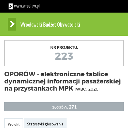
Wrocławski Budżet Obywatelski
NR PROJEKTU.
223
OPORÓW - elektroniczne tablice
dynamicznej informacji pasażerskiej
na przystankach MPK
[WBO. 2020]
271
GŁOSÓW:
Statystyki głosowania
Projekt