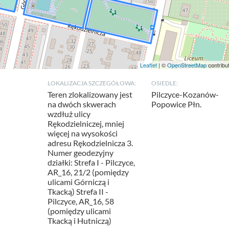
Leaflet
| ©
OpenStreetMap
contribu
LOKALIZACJA SZCZEGÓŁOWA:
OSIEDLE:
Teren zlokalizowany jest
Pilczyce-Kozanów-
na dwóch skwerach
Popowice Płn.
wzdłuż ulicy
Rękodzielniczej, mniej
więcej na wysokości
adresu Rękodzielnicza 3.
Numer geodezyjny
działki: Strefa I - Pilczyce,
AR_16, 21/2 (pomiędzy
ulicami Górniczą i
Tkacką) Strefa II -
Pilczyce, AR_16, 58
(pomiędzy ulicami
Tkacką i Hutniczą)