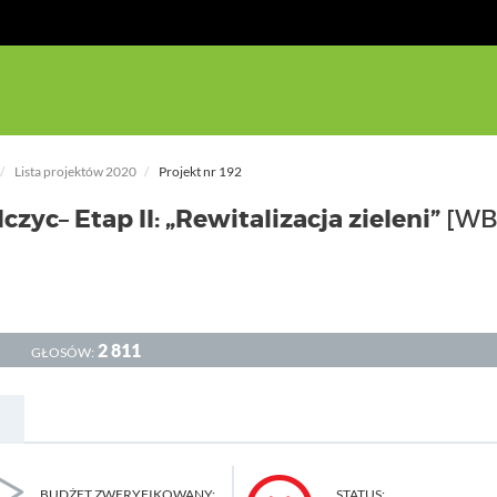
Lista projektów 2020
Projekt nr 192
czyc– Etap II: „Rewitalizacja zieleni”
[WB
2 811
GŁOSÓW:
BUDŻET ZWERYFIKOWANY:
STATUS: