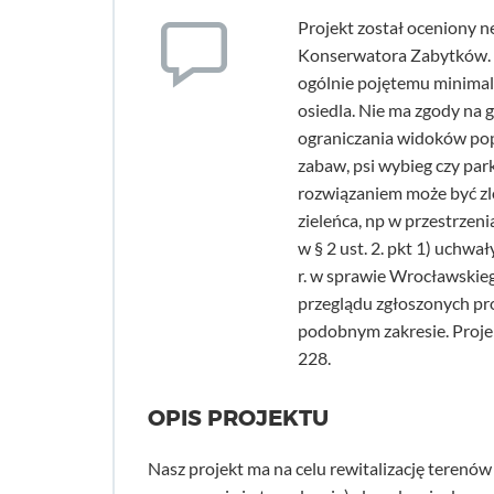
Projekt został oceniony n
Konserwatora Zabytków. P
ogólnie pojętemu minimal
osiedla. Nie ma zgody na 
ograniczania widoków popr
zabaw, psi wybieg czy park
rozwiązaniem może być z
zieleńca, np w przestrzen
w § 2 ust. 2. pkt 1) uchw
r. w sprawie Wrocławski
przeglądu zgłoszonych pr
podobnym zakresie. Proje
228.
OPIS PROJEKTU
Nasz projekt ma na celu rewitalizację terenó