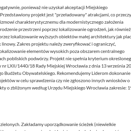
egatywnie, ponieważ nie uzyskał akceptacji Miejskiego
rzedstawiony projekt jest "przeładowany" atrakcjami, co przecz
izmowi charakterystycznemu dla modernistycznego założenia
grodzenie przestrzeni poprzez lokalizowanie ogrodzeń, jak również
zez lokalizowanie wyższych obiektów małej architektury jak pla
 linowy. Zakres projektu należy zweryfikować i ograniczyć,
lokalizowanie elementów wysokich poza obszarem centralnego
iach pobliskich podwórzy. Projekt nie spełnia kryterium określone
ały nr LXII/1440/18 Rady Miejskiej Wrocławia z dnia 13 września 2
ego Budżetu Obywatelskiego. Rekomendujemy Liderom dokonanie
ojektów w celu sprawdzenia czy nie zgłoszono innych wniosków o
kty o zbliżonym według Urzędu Miejskiego Wrocławia zakresie: 1
w zielonych. Zakładamy uporządkowanie ścieżek (niewielkie