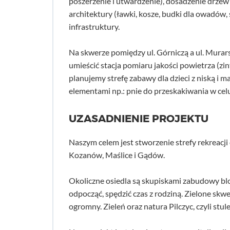
poszerzenie i utwardzenie), dosadzenie drze
architektury (ławki, kosze, budki dla owadów, 
infrastruktury.
Na skwerze pomiędzy ul. Górniczą a ul. Murar
umieścić stacja pomiaru jakości powietrza (z
planujemy strefę zabawy dla dzieci z niską i m
elementami np.: pnie do przeskakiwania w cel
UZASADNIENIE PROJEKTU
Naszym celem jest stworzenie strefy rekreacji
Kozanów, Maślice i Gądów.
Okoliczne osiedla są skupiskami zabudowy blo
odpocząć, spędzić czas z rodziną. Zielone skwe
ogromny. Zieleń oraz natura Pilczyc, czyli stu