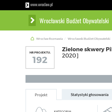
Wrocławski Budżet Obywatelski
Wrocław Rozmawia
Wrocławski Budżet Obywatelski
Zielone skwery Pil
NR PROJEKTU.
2020]
192
Statystyki głosowania
Projekt
KATEGORIA: