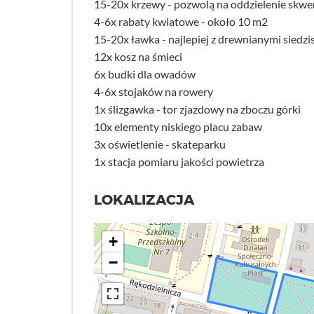
15-20x krzewy - pozwolą na oddzielenie skwer
4-6x rabaty kwiatowe - około 10 m2
15-20x ławka - najlepiej z drewnianymi siedz
12x kosz na śmieci
6x budki dla owadów
4-6x stojaków na rowery
1x ślizgawka - tor zjazdowy na zboczu górki
10x elementy niskiego placu zabaw
3x oświetlenie - skateparku
1x stacja pomiaru jakości powietrza
LOKALIZACJA
+
−