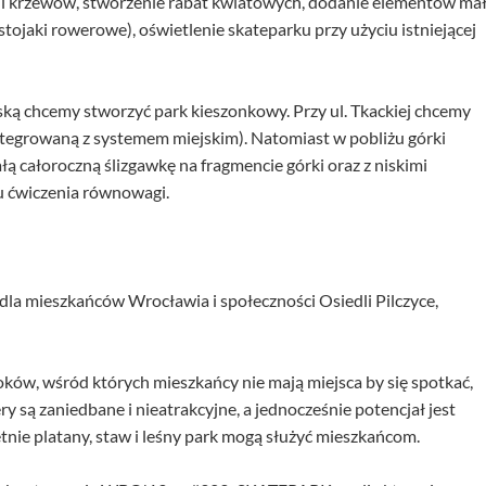
w i krzewów, stworzenie rabat kwiatowych, dodanie elementów mał
stojaki rowerowe), oświetlenie skateparku przy użyciu istniejącej
ską chcemy stworzyć park kieszonkowy. Przy ul. Tkackiej chcemy
integrowaną z systemem miejskim). Natomiast w pobliżu górki
ałą całoroczną ślizgawkę na fragmencie górki oraz z niskimi
u ćwiczenia równowagi.
 dla mieszkańców Wrocławia i społeczności Osiedli Pilczyce,
ków, wśród których mieszkańcy nie mają miejsca by się spotkać,
ry są zaniedbane i nieatrakcyjne, a jednocześnie potencjał jest
letnie platany, staw i leśny park mogą służyć mieszkańcom.