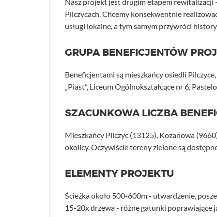
Nasz projekt jest drugim etapem rewitalizacj
Pilczycach. Chcemy konsekwentnie realizować c
usługi lokalne, a tym samym przywróci history
GRUPA BENEFICJENTÓW PRO
Beneficjentami są mieszkańcy osiedli Pilczyc
„Piast”, Liceum Ogólnokształcące nr 6, Pastel
SZACUNKOWA LICZBA BENEF
Mieszkańcy Pilczyc (13125), Kozanowa (9660),
okolicy. Oczywiście tereny zielone są dostęp
ELEMENTY PROJEKTU
Ścieżka około 500-600m - utwardzenie, posze
15-20x drzewa - różne gatunki poprawiające 