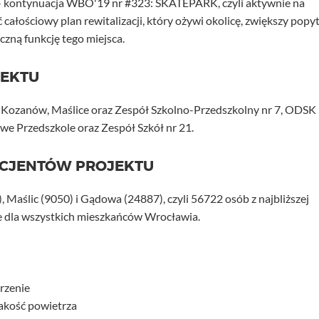
i - kontynuacja WBO'19 nr #323: SKATEPARK, czyli aktywnie na
ałościowy plan rewitalizacji, który ożywi okolicę, zwiększy popy
czną funkcję tego miejsca.
JEKTU
e, Kozanów, Maślice oraz Zespół Szkolno-Przedszkolny nr 7, ODSK
owe Przedszkole oraz Zespół Szkół nr 21.
ICJENTÓW PROJEKTU
 Maślic (9050) i Gądowa (24887), czyli 56722 osób z najbliższej
ne dla wszystkich mieszkańców Wrocławia.
rzenie
jakość powietrza