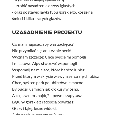
- i zrobić nasadzenia drzew iglastych
- oraz postawić ławki typu górskiego, kosze na
śmieci i klika szarych głazów
UZASADNIENIE PROJEKTU
Co mam napisać, aby was zachęcić?
Nie przymilać się, ani też nie nęcić
Wyznam szczerze: Chcę byście mi pomogli
I miastowe Alpy stworzyć wspomogli
Wspomnij na miejsce, które bardzo lubisz
Przed którym w skrycie w swym sercu się chlubisz
Chcę, byś ten park polubił równie mocno
By budził uśmiech jak krokusy wiosną.
A co ja w nim znajdę? – pewnie zapytasz
Laguny górskie z radością powitasz
Głazy i łąkę, leśne widoki,
A do ogniska starczą ze 2 kroki.