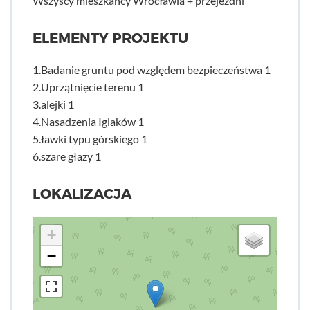
Wszyscy mieszkańcy Wrocławia + przejezdni
ELEMENTY PROJEKTU
1.Badanie gruntu pod względem bezpieczeństwa 1
2.Uprzątnięcie terenu 1
3.alejki 1
4.Nasadzenia Iglaków 1
5.ławki typu górskiego 1
6.szare głazy 1
LOKALIZACJA
+
−