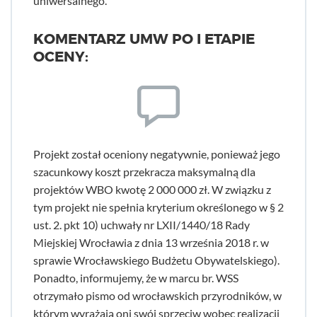
uniwersalnego.
KOMENTARZ UMW PO I ETAPIE
OCENY:
Projekt został oceniony negatywnie, ponieważ jego
szacunkowy koszt przekracza maksymalną dla
projektów WBO kwotę 2 000 000 zł. W związku z
tym projekt nie spełnia kryterium określonego w § 2
ust. 2. pkt 10) uchwały nr LXII/1440/18 Rady
Miejskiej Wrocławia z dnia 13 września 2018 r. w
sprawie Wrocławskiego Budżetu Obywatelskiego).
Ponadto, informujemy, że w marcu br. WSS
otrzymało pismo od wrocławskich przyrodników, w
którym wyrażają oni swój sprzeciw wobec realizacji