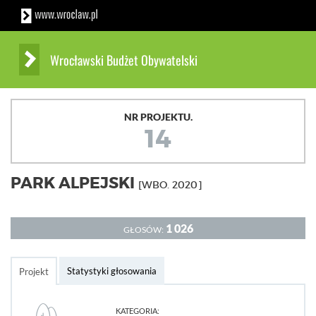
Wrocławski Budżet Obywatelski
NR PROJEKTU.
14
PARK ALPEJSKI
[WBO. 2020]
1 026
GŁOSÓW:
Statystyki głosowania
Projekt
KATEGORIA: