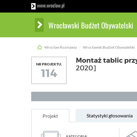
Wrocławski Budżet Obywatelski
Wrocław Rozmawia
Wrocławski Budżet Obywatelski
Montaż tablic prz
NR PROJEKTU.
2020]
114
Statystyki głosowania
Projekt
KATEGORIA: