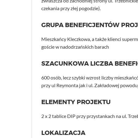
zwłaszcza od zachodniej strony ul. Trzebnickie
czekania przy złej pogodzie).
GRUPA BENEFICJENTÓW PRO
Mieszkańcy Kleczkowa, a także klienci superma
goście w nadodrzańskich barach
SZACUNKOWA LICZBA BENEF
600 osób, lecz szybki wzrost liczby mieszka
przy ul Reymonta jak i ul. Zakładowej powodu
ELEMENTY PROJEKTU
2 x 2 tablice DIP przy przystankach na ul. Trze
LOKALIZACJA