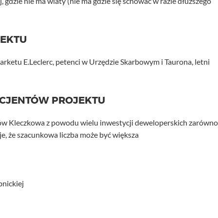
j, gdzie nie ma wiaty (nie ma gdzie się schować w razie dłuższego
JEKTU
rketu E.Leclerc, petenci w Urzędzie Skarbowym i Taurona, letni
ICJENTÓW PROJEKTU
ńców Kleczkowa z powodu wielu inwestycji deweloperskich zarówno
je, że szacunkowa liczba może być większa
bnickiej