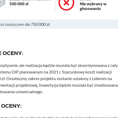
500 000 zł
Nie wybrany w
głosowaniu
do 750 000 zł
EKT OSIEDLOWY:
E OCENY:
ozytywnie, ale realizacja będzie musiała być skoordynowana z cał
stemu DIP planowanym na 2021 r. Szacunkowy koszt realizacji
 zł. Ostateczny zakres projektu zostanie ustalony z Liderem na
entacji projektowej. Inwestycja będzie musiała być zrealizowana
ktowania uniwersalnego.
 OCENY:
ozytywnie, ale realizacja będzie musiała być skoordynowana z cał