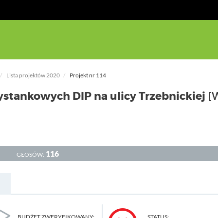
Lista projektów 2020
Projekt nr 114
ystankowych DIP na ulicy Trzebnickiej
[
116
GŁOSÓW:
BUDŻET ZWERYFIKOWANY:
STATUS: