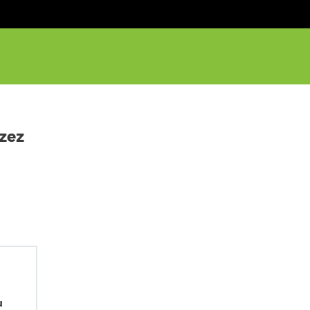
zez
u