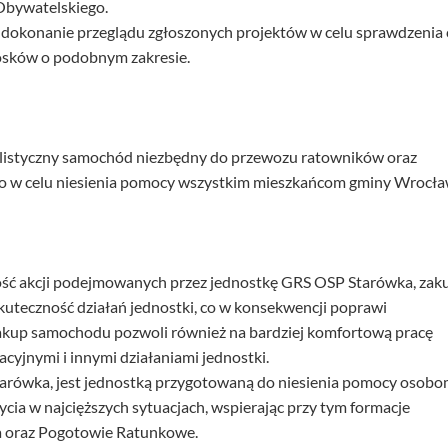
bywatelskiego.
okonanie przeglądu zgłoszonych projektów w celu sprawdzenia 
osków o podobnym zakresie.
alistyczny samochód niezbędny do przewozu ratowników oraz
 w celu niesienia pomocy wszystkim mieszkańcom gminy Wrocła
 ilość akcji podejmowanych przez jednostkę GRS OSP Starówka, zak
teczność działań jednostki, co w konsekwencji poprawi
kup samochodu pozwoli również na bardziej komfortową pracę
cyjnymi i innymi działaniami jednostki.
arówka, jest jednostką przygotowaną do niesienia pomocy osob
ycia w najcięższych sytuacjach, wspierając przy tym formacje
a oraz Pogotowie Ratunkowe.