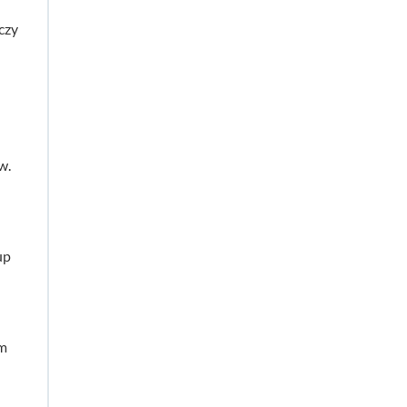
czy
w.
up
om