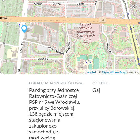
Leaflet
| ©
OpenStreetMap
contribu
LOKALIZACJA SZCZEGÓŁOWA:
OSIEDLE:
Parking przy Jednostce
Gaj
Ratowniczo-Gaśniczej
PSP nr 9 we Wrocławiu,
przy ulicy Borowskiej
138 będzie miejscem
stacjonowania
zakupionego
samochodu, z
możliwością