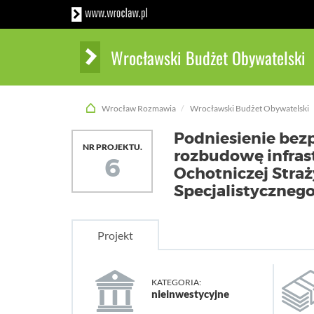
Wrocławski Budżet Obywatelski
Wrocław Rozmawia
Wrocławski Budżet Obywatelski
Podniesienie bez
NR PROJEKTU.
rozbudowę infras
6
Ochotniczej Stra
Specjalistyczneg
Projekt
KATEGORIA:
nieinwestycyjne