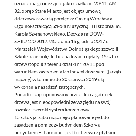
oznaczona geodezyjnie jako działka nr 20/11, AM
32, obręb Stare Miasto jest objęta umową
dzierżawy zawartą pomiędzy Gminą Wrocław a
Ogólnokształcącą Szkoła Muzyczną I i II stopnia im.
Karola Szymanowskiego. Decyzją nr DOW-
S.VII.7120.2017.MO z dnia 15 grudnia 2017 r.
Marszałek Województwa Dolnośląskiego zezwolił
Szkole na usunięcie, bez naliczania opłaty, 15 sztuk
drzew (topoli) z terenu działki nr 20/11 pod
warunkiem zastąpienia ich innymi drzewami (jarząb
mączny) w terminie do 30 czerwca 2019 r. tj
wykonania nasadzeń zastępczych.
Ponadto, zaproponowany przez Lidera gatunek
drzewa jest nieodpowiedni ze względu na swój
rozmiar i szeroki system korzeniowy.
15 sztuk jarząbu mącznego planowane jest do
zasadzenia pomiędzy budynkiem Szkoły a
budynkiem Filharmonii i jest to drzewo z płytkim