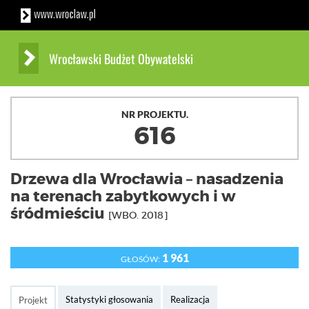
Wrocławski Budżet Obywatelski
NR PROJEKTU.
616
Drzewa dla Wrocławia – nasadzenia
na terenach zabytkowych i w
śródmieściu
[WBO. 2018]
1 961
GŁOSÓW:
Statystyki głosowania
Realizacja
Projekt