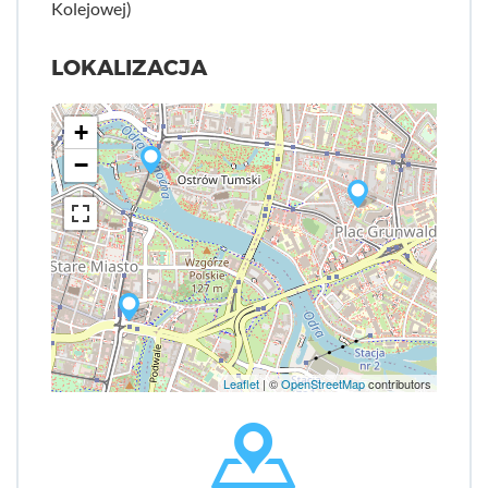
Kolejowej)
LOKALIZACJA
+
−
Leaflet
| ©
OpenStreetMap
contributors