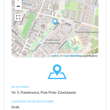
−
Leaflet
| ©
OpenStreetMap
contributors
REJON WBO:
Nr 5: Pawłowice, Psie Pole-Zawidawie
LOKALIZACJA SZCZEGÓŁOWA:
brak.