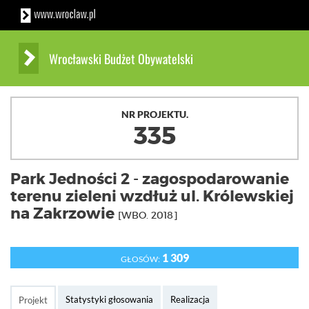
Wrocławski Budżet Obywatelski
NR PROJEKTU.
335
Park Jedności 2 - zagospodarowanie
terenu zieleni wzdłuż ul. Królewskiej
na Zakrzowie
[WBO. 2018]
1 309
GŁOSÓW:
Statystyki głosowania
Realizacja
Projekt