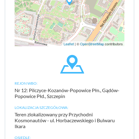
Leaflet
| ©
OpenStreetMap
contributors
REJON WBO:
Nr 12: Pilczyce-Kozanów-Popowice Płn., Gądów-
Popowice Płd., Szczepin
LOKALIZACJA SZCZEGÓŁOWA:
Teren zlokalizowany przy Przychodni
Kosmonautów - ul. Horbaczewskiego i Bulwaru
Ikara
OSIEDLE: