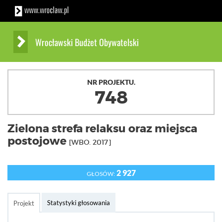
Wrocławski Budżet Obywatelski
NR PROJEKTU.
748
Zielona strefa relaksu oraz miejsca
postojowe
[WBO. 2017]
2 927
GŁOSÓW:
Statystyki głosowania
Projekt