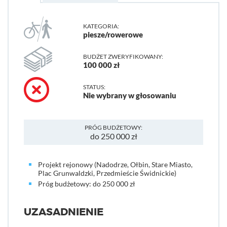
KATEGORIA:
piesze/rowerowe
BUDŻET ZWERYFIKOWANY:
100 000 zł
STATUS:
Nie wybrany w głosowaniu
PRÓG BUDŻETOWY:
do 250 000 zł
Projekt rejonowy (Nadodrze, Ołbin, Stare Miasto,
Plac Grunwaldzki, Przedmieście Świdnickie)
Próg budżetowy: do 250 000 zł
UZASADNIENIE