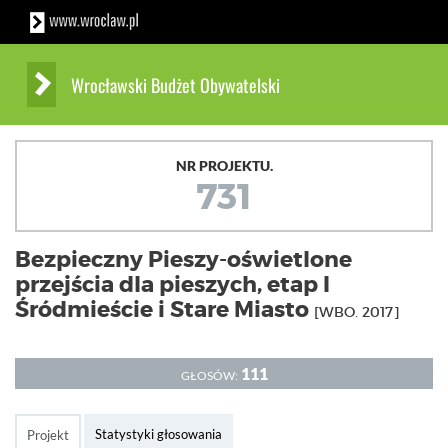
Wrocławski Budżet Obywatelski
NR PROJEKTU.
731
Bezpieczny Pieszy-oświetlone
przejścia dla pieszych, etap I
Śródmieście i Stare Miasto
[WBO. 2017]
111
GŁOSÓW:
Statystyki głosowania
Projekt