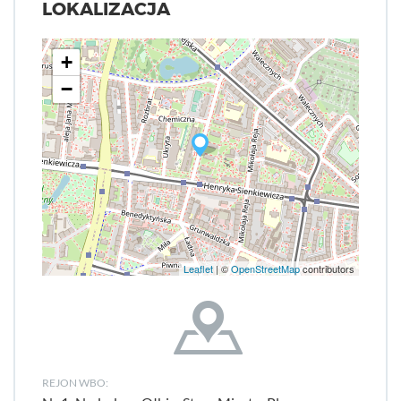
LOKALIZACJA
+
−
Leaflet
| ©
OpenStreetMap
contributors
REJON WBO: