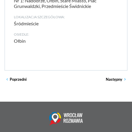
Nr 1: Nadodrze, Ołbin, Stare Miasto, Plac
Grunwaldzki, Przedmieście Świdnickie
LOKALIZACJA SZCZEGÓŁOWA:
Śródmieście
OSIEDLE:
Ołbin
Poprzedni
Następny