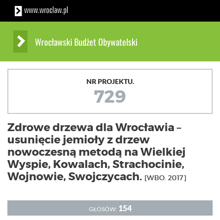
Wrocławski Budżet Obywatelski
NR PROJEKTU.
729
Zdrowe drzewa dla Wrocławia –
usunięcie jemioły z drzew
nowoczesną metodą na Wielkiej
Wyspie, Kowalach, Strachocinie,
Wojnowie, Swojczycach.
[WBO. 2017]
154
GŁOSÓW: