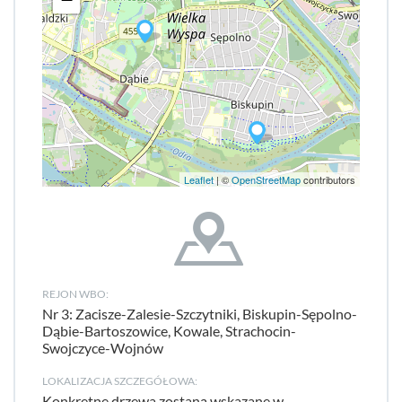
Leaflet
| ©
OpenStreetMap
contributors
REJON WBO:
Nr 3: Zacisze-Zalesie-Szczytniki, Biskupin-Sępolno-
Dąbie-Bartoszowice, Kowale, Strachocin-
Swojczyce-Wojnów
LOKALIZACJA SZCZEGÓŁOWA:
Konkretne drzewa zostaną wskazane w