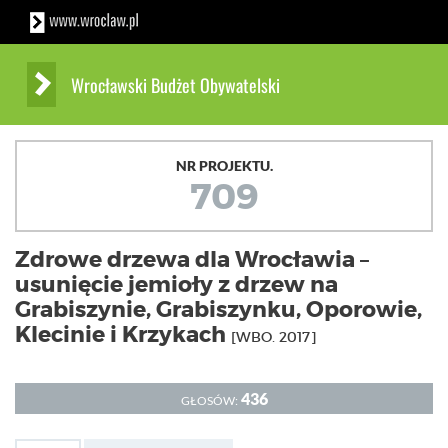
Wrocławski Budżet Obywatelski
NR PROJEKTU.
709
Zdrowe drzewa dla Wrocławia –
usunięcie jemioły z drzew na
Grabiszynie, Grabiszynku, Oporowie,
Klecinie i Krzykach
[WBO. 2017]
436
GŁOSÓW: