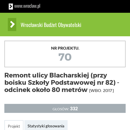
Wrocławski Budżet Obywatelski
NR PROJEKTU.
70
Remont ulicy Blacharskiej (przy
boisku Szkoły Podstawowej nr 82) -
odcinek około 80 metrów
[WBO. 2017]
332
GŁOSÓW:
Statystyki głosowania
Projekt