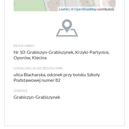
Leaflet
| ©
OpenStreetMap
contributors
REJON WBO:
Nr 10: Grabiszyn-Grabiszynek, Krzyki-Partynice,
Oporów, Klecina
LOKALIZACJA SZCZEGÓŁOWA:
ulica Blacharska, odcinek przy boisku Szkoły
Podstawowej numer 82
OSIEDLE:
Grabiszyn-Grabiszynek