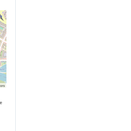
tors
e