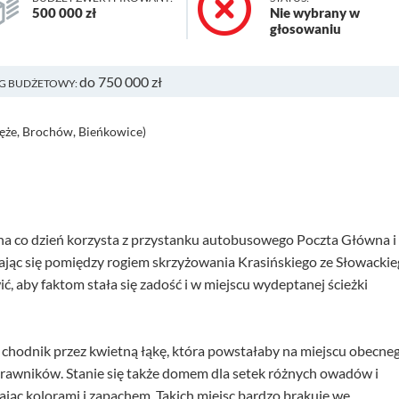
500 000 zł
Nie wybrany w
głosowaniu
do 750 000 zł
G BUDŻETOWY:
ięże, Brochów, Bieńkowice)
a co dzień korzysta z przystanku autobusowego Poczta Główna i
ając się pomiędzy rogiem skrzyżowania Krasińskiego ze Słowackie
, aby faktom stała się zadość i w miejscu wydeptanej ścieżki
lecz chodnik przez kwietną łąkę, która powstałaby na miejscu obecne
 trawników. Stanie się także domem dla setek różnych owadów i
ając kolorami i zapachem. Takich miejsc bardzo brakuje we