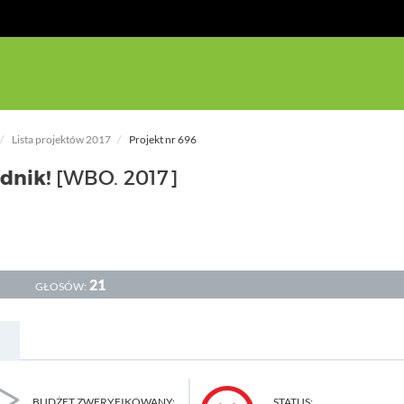
Lista projektów 2017
Projekt nr 696
dnik!
[WBO. 2017]
21
GŁOSÓW:
BUDŻET ZWERYFIKOWANY:
STATUS: