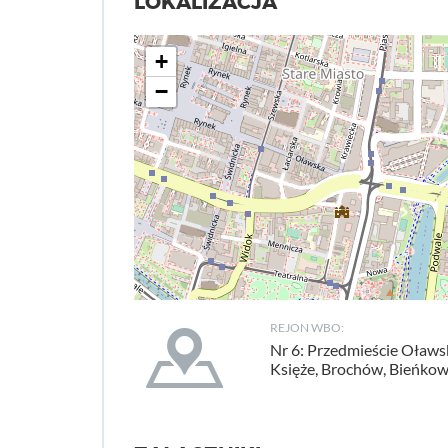
LOKALIZACJA
+
−
REJON WBO:
Nr 6: Przedmieście Oławsk
Księże, Brochów, Bieńkow