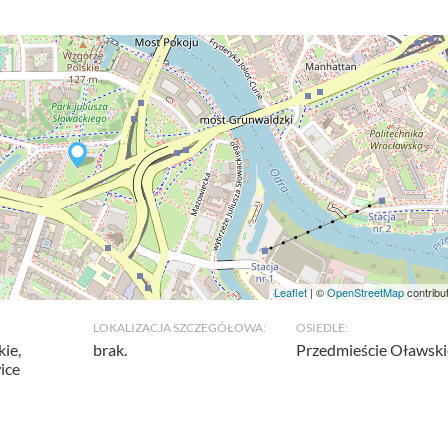
Leaflet
| ©
OpenStreetMap
contribu
LOKALIZACJA SZCZEGÓŁOWA:
OSIEDLE:
ie,
brak.
Przedmieście Oławski
ice