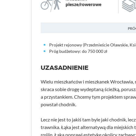
piesze/rowerowe
PRÓ
Projekt rejonowy (Przedmieście Oławskie, Ks
Próg budżetowy: do 750 000 zł
UZASADNIENIE
Wielu mieszkańców i mieszkanek Wrocławia, n
skraca sobie drogę wydeptaną ścieżką, porusz
a przystankiem. Chcemy tym projektem sprawić
powstał chodnik.
Lecz nie jest to jakiś tam byle jaki chodnik, 
trawnika. Łąka jest alternatywą dla miejskich
roślin. Łąka poprawi estetykę okolicy zachwyc