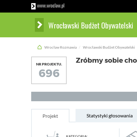
Wrocławski Budżet Obywatelski
Wrocław Rozmawia
Wrocławski Budżet Obywatelski
Zróbmy sobie cho
NR PROJEKTU.
696
Statystyki głosowania
Projekt
KATEGORIA: