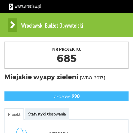
Wrocławski Budżet Obywatelski
NR PROJEKTU.
685
Miejskie wyspy zieleni
[WBO. 2017]
990
GŁOSÓW:
Statystyki głosowania
Projekt