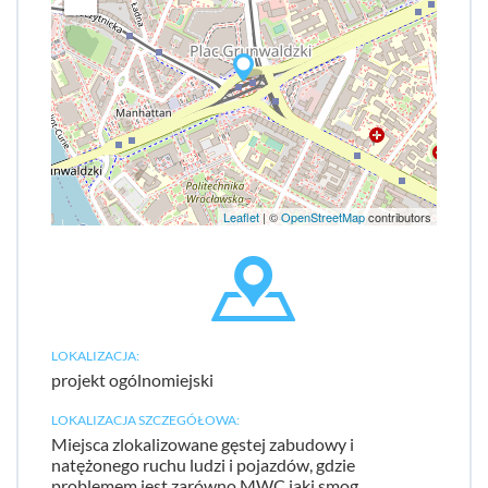
Leaflet
| ©
OpenStreetMap
contributors
LOKALIZACJA:
projekt ogólnomiejski
LOKALIZACJA SZCZEGÓŁOWA:
Miejsca zlokalizowane gęstej zabudowy i
natężonego ruchu ludzi i pojazdów, gdzie
problemem jest zarówno MWC jaki smog.