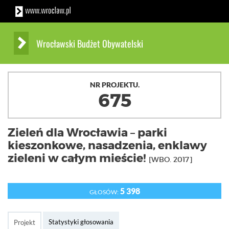
Wrocławski Budżet Obywatelski
NR PROJEKTU.
675
Zieleń dla Wrocławia – parki
kieszonkowe, nasadzenia, enklawy
zieleni w całym mieście!
[WBO. 2017]
5 398
GŁOSÓW:
Statystyki głosowania
Projekt