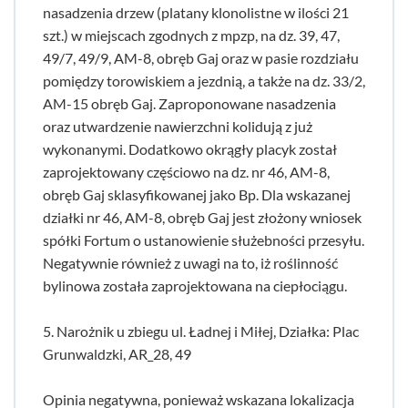
nasadzenia drzew (platany klonolistne w ilości 21
szt.) w miejscach zgodnych z mpzp, na dz. 39, 47,
49/7, 49/9, AM-8, obręb Gaj oraz w pasie rozdziału
pomiędzy torowiskiem a jezdnią, a także na dz. 33/2,
AM-15 obręb Gaj. Zaproponowane nasadzenia
oraz utwardzenie nawierzchni kolidują z już
wykonanymi. Dodatkowo okrągły placyk został
zaprojektowany częściowo na dz. nr 46, AM-8,
obręb Gaj sklasyfikowanej jako Bp. Dla wskazanej
działki nr 46, AM-8, obręb Gaj jest złożony wniosek
spółki Fortum o ustanowienie służebności przesyłu.
Negatywnie również z uwagi na to, iż roślinność
bylinowa została zaprojektowana na ciepłociągu.
5. Narożnik u zbiegu ul. Ładnej i Miłej, Działka: Plac
Grunwaldzki, AR_28, 49
Opinia negatywna, ponieważ wskazana lokalizacja