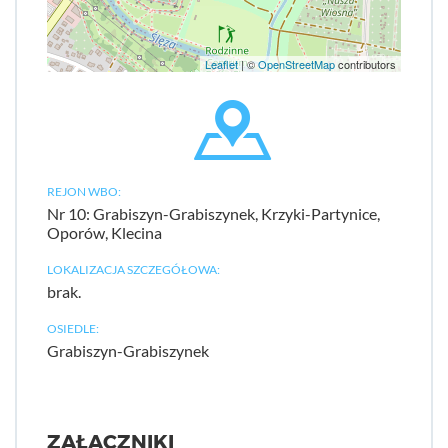
Leaflet
| ©
OpenStreetMap
contributors
REJON WBO:
Nr 10: Grabiszyn-Grabiszynek, Krzyki-Partynice,
Oporów, Klecina
LOKALIZACJA SZCZEGÓŁOWA:
brak.
OSIEDLE:
Grabiszyn-Grabiszynek
ZAŁĄCZNIKI