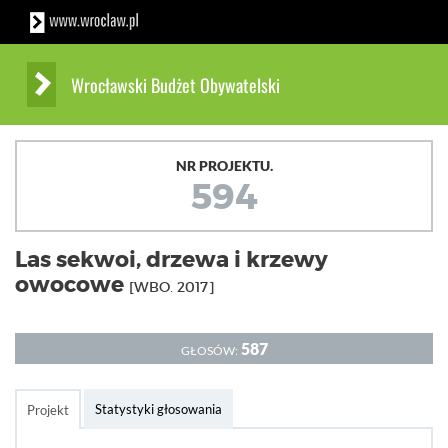
Wrocławski Budżet Obywatelski
NR PROJEKTU.
594
Las sekwoi, drzewa i krzewy
owocowe
[WBO. 2017]
587
GŁOSÓW:
Statystyki głosowania
Projekt