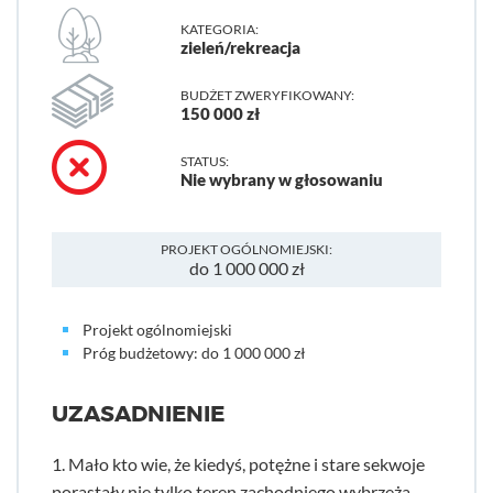
KATEGORIA:
zieleń/rekreacja
BUDŻET ZWERYFIKOWANY:
150 000 zł
STATUS:
Nie wybrany w głosowaniu
PROJEKT OGÓLNOMIEJSKI:
do 1 000 000 zł
Projekt ogólnomiejski
Próg budżetowy: do 1 000 000 zł
UZASADNIENIE
1. Mało kto wie, że kiedyś, potężne i stare sekwoje
porastały nie tylko teren zachodniego wybrzeża