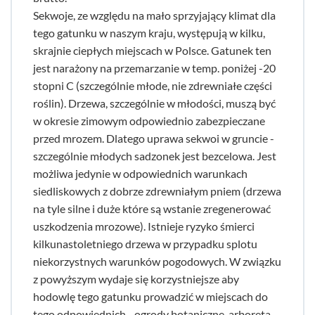
Sekwoje, ze względu na mało sprzyjający klimat dla
tego gatunku w naszym kraju, występują w kilku,
skrajnie ciepłych miejscach w Polsce. Gatunek ten
jest narażony na przemarzanie w temp. poniżej -20
stopni C (szczególnie młode, nie zdrewniałe części
roślin). Drzewa, szczególnie w młodości, muszą być
w okresie zimowym odpowiednio zabezpieczane
przed mrozem. Dlatego uprawa sekwoi w gruncie -
szczególnie młodych sadzonek jest bezcelowa. Jest
możliwa jedynie w odpowiednich warunkach
siedliskowych z dobrze zdrewniałym pniem (drzewa
na tyle silne i duże które są wstanie zregenerować
uszkodzenia mrozowe). Istnieje ryzyko śmierci
kilkunastoletniego drzewa w przypadku splotu
niekorzystnych warunków pogodowych. W związku
z powyższym wydaje się korzystniejsze aby
hodowlę tego gatunku prowadzić w miejscach do
tego odpowiednich - ogrody botaniczne, arboreta