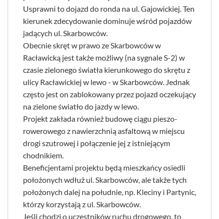
Usprawni to dojazd do ronda na ul. Gajowickiej. Ten
kierunek zdecydowanie dominuje wśród pojazdów
jadących ul. Skarbowców.
Obecnie skręt w prawo ze Skarbowców w
Racławicką jest także możliwy (na sygnale S-2) w
czasie zielonego światła kierunkowego do skrętu z
ulicy Racławickiej w lewo - w Skarbowców. Jednak
często jest on zablokowany przez pojazd oczekujący
na zielone światło do jazdy w lewo.
Projekt zakłada również budowę ciągu pieszo-
rowerowego z nawierzchnią asfaltową w miejscu
drogi szutrowej i połączenie jej z istniejącym
chodnikiem.
Beneficjentami projektu będą mieszkańcy osiedli
położonych wdłuż ul. Skarbowców, ale także tych
położonych dalej na południe, np. Kleciny i Partynic,
którzy korzystają z ul. Skarbowców.
Jeśli chodzi o uczestników ruchu drogowego, to