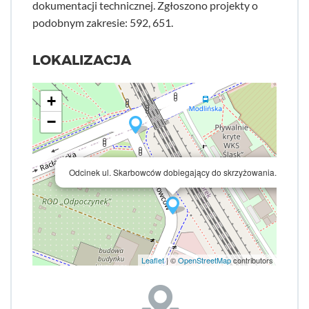
dokumentacji technicznej. Zgłoszono projekty o
podobnym zakresie: 592, 651.
LOKALIZACJA
+
−
×
Odcinek ul. Skarbowców dobiegający do skrzyżowania.
Leaflet
| ©
OpenStreetMap
contributors