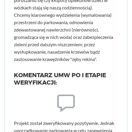
poruszaniu się czy kłopoty opiekunów dzieci w
wózkach stają się naszą codziennością).
Chcemy klarownego wydzielenia (wymalowania)
przestrzeni do parkowania, odnowienia
zdewastowanej nawierzchni (nierówności,
gromadząca się w nich woda) oraz zabezpieczenia
zieleni przed dalszym niszczeniem: przez
wysłupkowanie, nasadzenie krzewów bądź
zastosowanie krawężników "zęby rekina".
KOMENTARZ UMW PO I ETAPIE
WERYFIKACJI:
Projekt został zweryfikowany pozytywnie. Jednak
uporządkowanie parkowania w celu zapewnienia