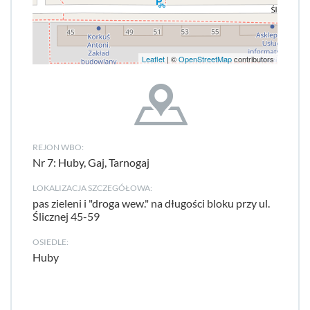
Leaflet
| ©
OpenStreetMap
contributors
REJON WBO:
Nr 7: Huby, Gaj, Tarnogaj
LOKALIZACJA SZCZEGÓŁOWA:
pas zieleni i "droga wew." na długości bloku przy ul.
Ślicznej 45-59
OSIEDLE:
Huby