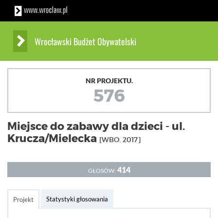
Wrocławski Budżet Obywatelski
NR PROJEKTU.
576
Miejsce do zabawy dla dzieci - ul.
Krucza/Mielecka
[WBO. 2017]
414
GŁOSÓW:
Statystyki głosowania
Projekt