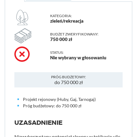
KATEGORIA:
zieleń/rekreacja
BUDŻET ZWERYFIKOWANY:
750 000 zł
STATUS:
Nie wybrany w głosowaniu
PRÓG BUDŻETOWY:
do 750 000 zł
Projekt rejonowy (Huby, Gaj, Tarnogaj)
Próg budżetowy: do 750 000 zł
UZASADNIENIE
Niewykorzystany potencjał skweru w trójkącie ulic