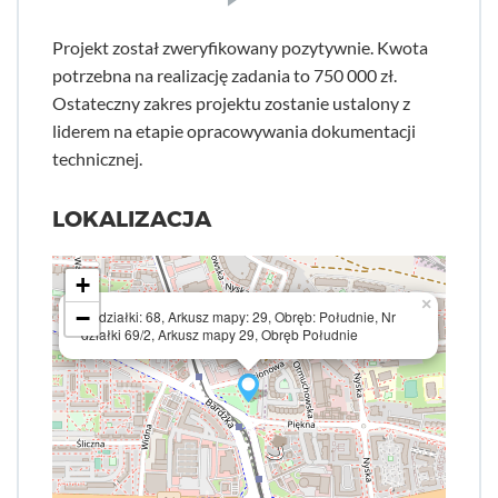
Projekt został zweryfikowany pozytywnie. Kwota
potrzebna na realizację zadania to 750 000 zł.
Ostateczny zakres projektu zostanie ustalony z
liderem na etapie opracowywania dokumentacji
technicznej.
LOKALIZACJA
+
×
−
Nr działki: 68, Arkusz mapy: 29, Obręb: Południe, Nr
działki 69/2, Arkusz mapy 29, Obręb Południe