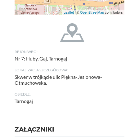
Leaflet
| ©
OpenStreetMap
contributors
REJON WBO:
Nr 7: Huby, Gaj, Tarnogaj
LOKALIZACJA SZCZEGÓŁOWA:
Skwer w trójkącie ulic Piękna-Jesionowa-
Otmuchowska.
OSIEDLE:
Tarnogaj
ZAŁĄCZNIKI