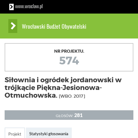
Wrocławski Budżet Obywatelski
NR PROJEKTU.
574
Siłownia i ogródek jordanowski w
trójkącie Piękna-Jesionowa-
Otmuchowska.
[WBO. 2017]
281
GŁOSÓW:
Statystyki głosowania
Projekt