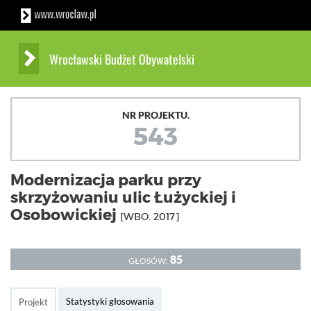
Wrocławski Budżet Obywatelski
NR PROJEKTU.
543
Modernizacja parku przy
skrzyżowaniu ulic Łużyckiej i
Osobowickiej
[WBO. 2017]
85
GŁOSÓW:
Statystyki głosowania
Projekt