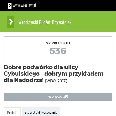
Wrocławski Budżet Obywatelski
NR PROJEKTU.
536
Dobre podwórko dla ulicy
Cybulskiego - dobrym przykładem
dla Nadodrza!
[WBO. 2017]
45
GŁOSÓW:
Statystyki głosowania
Projekt