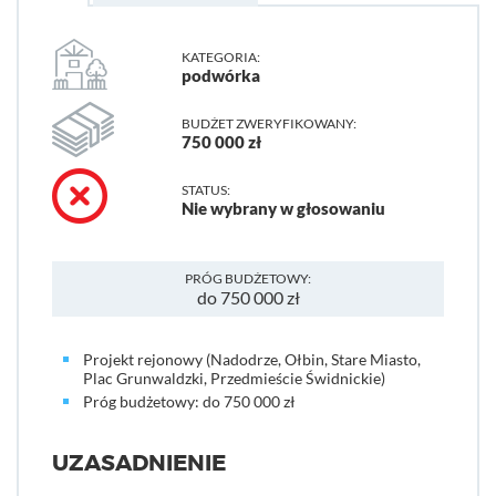
KATEGORIA:
podwórka
BUDŻET ZWERYFIKOWANY:
750 000 zł
STATUS:
Nie wybrany w głosowaniu
PRÓG BUDŻETOWY:
do 750 000 zł
Projekt rejonowy (Nadodrze, Ołbin, Stare Miasto,
Plac Grunwaldzki, Przedmieście Świdnickie)
Próg budżetowy: do 750 000 zł
UZASADNIENIE