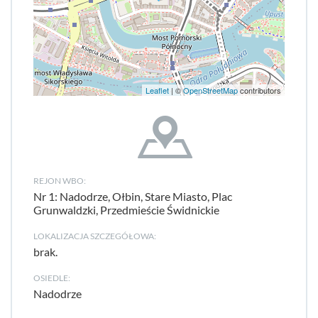
Leaflet
| ©
OpenStreetMap
contributors
REJON WBO:
Nr 1: Nadodrze, Ołbin, Stare Miasto, Plac
Grunwaldzki, Przedmieście Świdnickie
LOKALIZACJA SZCZEGÓŁOWA:
brak.
OSIEDLE:
Nadodrze