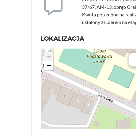
37/67, AM-13, obręb Grab
Kwota potrzebna na realiza
ustalony z Liderem na et
LOKALIZACJA
+
−