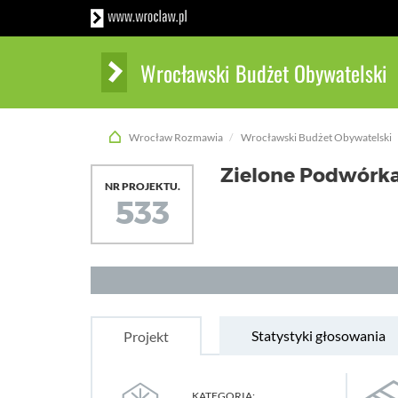
Wrocławski Budżet Obywatelski
Wrocław Rozmawia
Wrocławski Budżet Obywatelski
Zielone Podwórk
NR PROJEKTU.
533
Statystyki głosowania
Projekt
KATEGORIA: