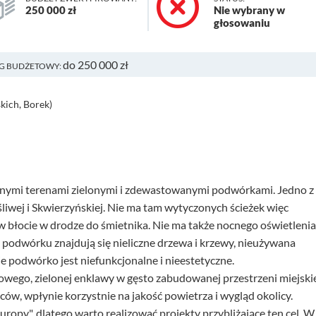
250 000 zł
Nie wybrany w
głosowaniu
do 250 000 zł
G BUDŻETOWY:
kich, Borek)
icznymi terenami zielonymi i zdewastowanymi podwórkami. Jedno z
śliwej i Skwierzyńskiej. Nie ma tam wytyczonych ścieżek więc
 błocie w drodze do śmietnika. Nie ma także nocnego oświetlenia
 Na podwórku znajdują się nieliczne drzewa i krzewy, nieużywana
e podwórko jest niefunkcjonalne i nieestetyczne.
owego, zielonej enklawy w gęsto zabudowanej przestrzeni miejskie
ów, wpłynie korzystnie na jakość powietrza i wygląd okolicy.
uropy", dlatego warto realizować projekty przybliżające ten cel. W