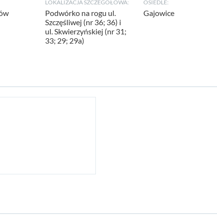
LOKALIZACJA SZCZEGÓŁOWA:
OSIEDLE:
ców
Podwórko na rogu ul.
Gajowice
Szczęśliwej (nr 36; 36) i
ul. Skwierzyńskiej (nr 31;
33; 29; 29a)