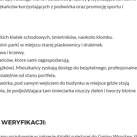
zkańców korzystających z podwórka oraz promocję sportu i
kich klatek schodowych, śmietników, naokoło klombu.
ni-park) w miejscu starej piaskownicy i drabinek.
wa i krzewy.
ańców, które sami zagospodarują.
rążków). Mieszkańcy zyskają dostęp do bezpłatnego, profesjonaln
zależnie od stanu portfela.
dwórka, pod samym wejściem do budynku w miejsce gdzie stoją
ia, że podjeżdżająca tam śmieciarka niszczy zieleń i tworzy błotne
 WERYFIKACJI:
any pozytywnie w zakresie działki należącej do Gminy Wrocław, tj.