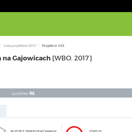
Lista projektów 2017
Projekt nr 533
a na Gajowicach
[WBO. 2017]
46
GŁOSÓW:
BUDŻET ZWERYFIKOWANY:
STATUS: