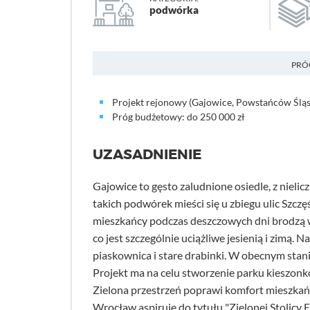
podwórka
PRÓ
Projekt rejonowy (Gajowice, Powstańców Śląs
Próg budżetowy: do 250 000 zł
UZASADNIENIE
Gajowice to gęsto zaludnione osiedle, z niel
takich podwórek mieści się u zbiegu ulic Szczę
mieszkańcy podczas deszczowych dni brodzą w
co jest szczególnie uciążliwe jesienią i zimą.
piaskownica i stare drabinki. W obecnym stani
Projekt ma na celu stworzenie parku kieszonk
Zielona przestrzeń poprawi komfort mieszkańc
Wrocław aspiruje do tytułu "Zielonej Stolicy E