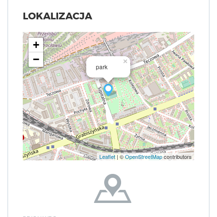
LOKALIZACJA
+
−
×
park
Leaflet
| ©
OpenStreetMap
contributors