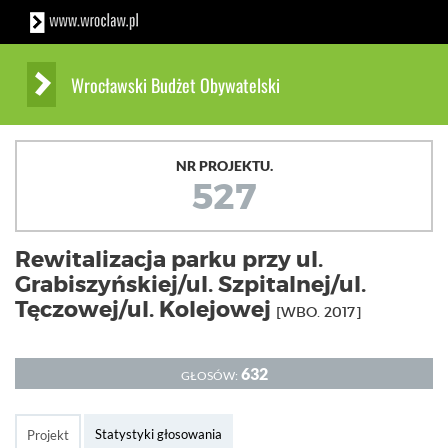
Wrocławski Budżet Obywatelski
NR PROJEKTU.
527
Rewitalizacja parku przy ul.
Grabiszyńskiej/ul. Szpitalnej/ul.
Tęczowej/ul. Kolejowej
[WBO. 2017]
632
GŁOSÓW:
Statystyki głosowania
Projekt