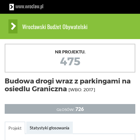
Wrocławski Budżet Obywatelski
NR PROJEKTU.
475
Budowa drogi wraz z parkingami na
osiedlu Graniczna
[WBO. 2017]
726
GŁOSÓW:
Statystyki głosowania
Projekt