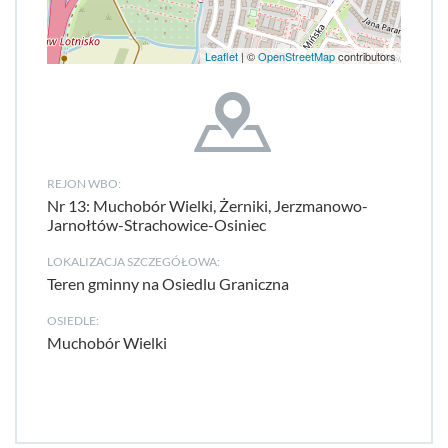
Leaflet
| ©
OpenStreetMap
contributors
REJON WBO:
Nr 13: Muchobór Wielki, Żerniki, Jerzmanowo-
Jarnołtów-Strachowice-Osiniec
LOKALIZACJA SZCZEGÓŁOWA:
Teren gminny na Osiedlu Graniczna
OSIEDLE:
Muchobór Wielki