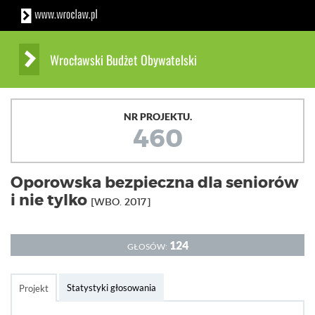
Wrocławski Budżet Obywatelski
NR PROJEKTU.
460
Oporowska bezpieczna dla seniorów
i nie tylko
[WBO. 2017]
124
GŁOSÓW:
Statystyki głosowania
Projekt