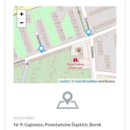
+
−
Leaflet
| ©
OpenStreetMap
contributors
REJON WBO:
Nr 9: Gajowice, Powstańców Śląskich, Borek