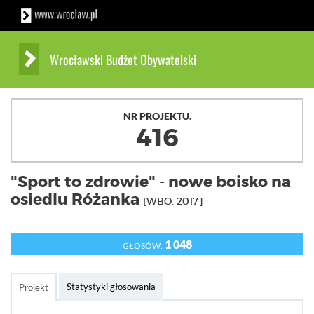
Wrocławski Budżet Obywatelski
NR PROJEKTU.
416
"Sport to zdrowie" - nowe boisko na
osiedlu Różanka
[WBO. 2017]
1 048
GŁOSÓW:
Statystyki głosowania
Projekt