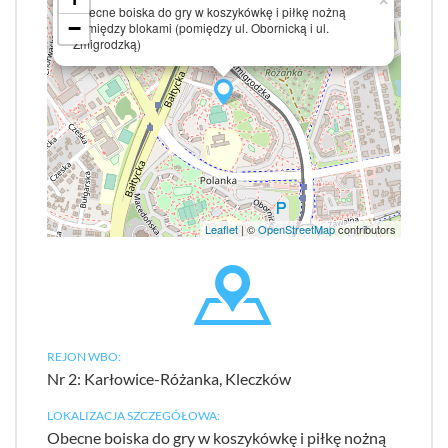
×
Obecne boiska do gry w koszykówkę i piłkę nożną
−
pomiędzy blokami (pomiędzy ul. Obornicką i ul.
Żmigrodzką)
Leaflet
| ©
OpenStreetMap
contributors
REJON WBO:
Nr 2: Karłowice-Różanka, Kleczków
LOKALIZACJA SZCZEGÓŁOWA:
Obecne boiska do gry w koszykówkę i piłkę nożną