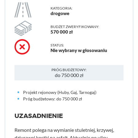
KATEGORIA:
drogowe
BUDŻET ZWERYFIKOWANY:
570 000 zł
STATUS:
Nie wybrany w głosowaniu
PRÓG BUDŻETOWY:
do 750 000 zł
Projekt rejonowy (Huby, Gaj, Tarnogaj)
Próg budżetowy: do 750 000 zł
UZASADNIENIE
Remont polega na wymianie stuletniej, krzywej,
dziurawej kostki na asfalt. Aktualnie po ulicy