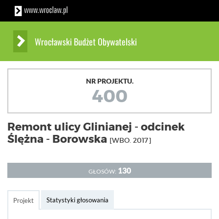
Wrocławski Budżet Obywatelski
NR PROJEKTU.
400
Remont ulicy Glinianej - odcinek
Ślężna - Borowska
[WBO. 2017]
130
GŁOSÓW:
Statystyki głosowania
Projekt