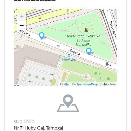
+
−
Leaflet
| ©
OpenStreetMap
contributors
REJON WBO:
Nr 7: Huby, Gaj, Tarnogaj