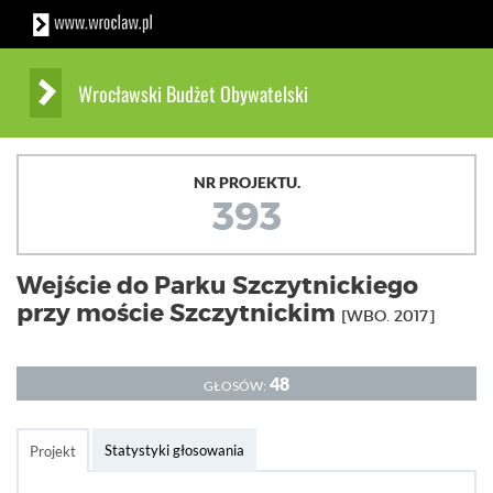
Wrocławski Budżet Obywatelski
NR PROJEKTU.
393
Wejście do Parku Szczytnickiego
przy moście Szczytnickim
[WBO. 2017]
48
GŁOSÓW:
Statystyki głosowania
Projekt