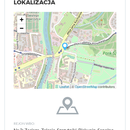
LOKALIZACJA
+
−
Leaflet
| ©
OpenStreetMap
contributors
REJON WBO:
Nr 3: Zacisze-Zalesie-Szczytniki, Biskupin-Sępolno-