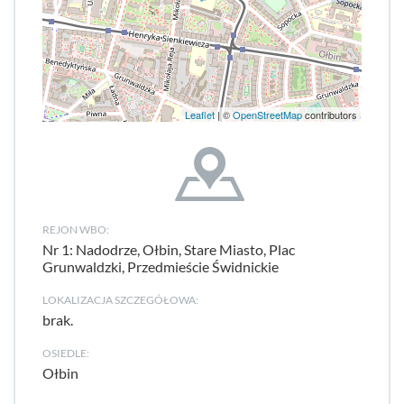
Leaflet
| ©
OpenStreetMap
contributors
REJON WBO:
Nr 1: Nadodrze, Ołbin, Stare Miasto, Plac
Grunwaldzki, Przedmieście Świdnickie
LOKALIZACJA SZCZEGÓŁOWA:
brak.
OSIEDLE:
Ołbin