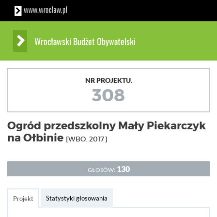
Wrocławski Budżet Obywatelski
NR PROJEKTU.
308
Ogród przedszkolny Mały Piekarczyk
na Ołbinie
[WBO. 2017]
130
GŁOSÓW:
Statystyki głosowania
Projekt