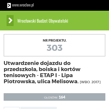
Wrocławski Budżet Obywatelski
NR PROJEKTU.
303
Utwardzenie dojazdu do
przedszkola, boiska i kortów
tenisowych - ETAP I - Lipa
Piotrowska, ulica Melisowa.
[WBO. 2017]
164
GŁOSÓW: