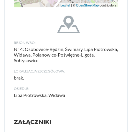
Leaflet
| ©
OpenStreetMap
contributors
REJON WBO:
Nr 4: Osobowice-Rędzin, Świniary, Lipa Piotrowska,
Widawa, Polanowice-Poświętne-Ligota,
Sołtysowice
LOKALIZACJA SZCZEGÓŁOWA:
brak.
OSIEDLE:
Lipa Piotrowska, Widawa
ZAŁĄCZNIKI