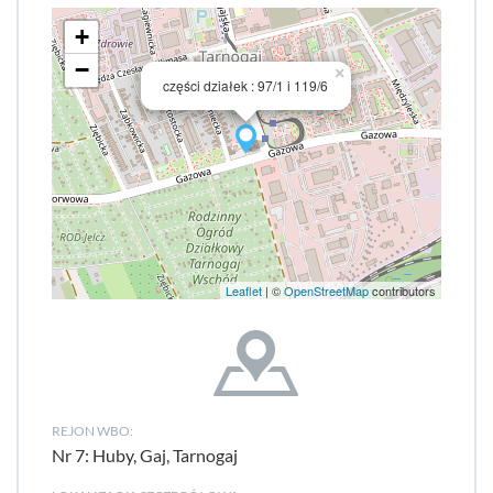
+
−
×
części działek : 97/1 i 119/6
Leaflet
| ©
OpenStreetMap
contributors
REJON WBO:
Nr 7: Huby, Gaj, Tarnogaj