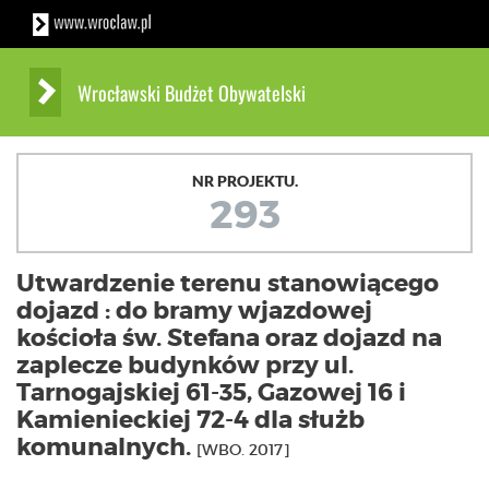
Wrocławski Budżet Obywatelski
NR PROJEKTU.
293
Utwardzenie terenu stanowiącego
dojazd : do bramy wjazdowej
kościoła św. Stefana oraz dojazd na
zaplecze budynków przy ul.
Tarnogajskiej 61-35, Gazowej 16 i
Kamienieckiej 72-4 dla służb
komunalnych.
[WBO. 2017]