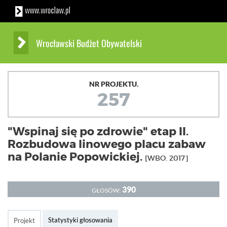
Wrocławski Budżet Obywatelski
NR PROJEKTU.
257
"Wspinaj się po zdrowie" etap II.
Rozbudowa linowego placu zabaw
na Polanie Popowickiej.
[WBO. 2017]
390
GŁOSÓW:
Statystyki głosowania
Projekt