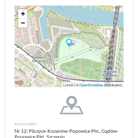
+
−
Leaflet
| ©
OpenStreetMap
contributors
REJON WBO:
Nr 12: Pilczyce-Kozanów-Popowice Płn., Gądów-
Popowice Płd., Szczepin