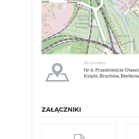
REJON WBO:
Nr 6: Przedmieście Oławsk
Księże, Brochów, Bieńkow
ZAŁĄCZNIKI