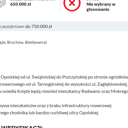
650 000 zł
Nie wybrany w
głosowaniu
do 750 000 zł
G BUDŻETOWY:
ięże, Brochów, Bieńkowice)
Opolskiej od ul. Świątnickiej do Pszczyńskiej po stronie ogródkó
rowerowego od ul. Tarnogórskiej do wysokości ul. Zagłębiowskiej.
w osiedla Księże będą również mieszkańcy Radwanic oraz Mokreg
zybywa mieszkańców oraz z braku infrastruktury rowerowej
ego chodnika lub bardzo ruchliwej ulicy Opolskiej.