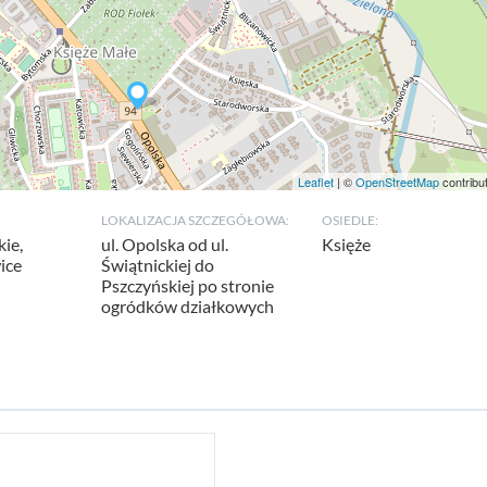
Leaflet
| ©
OpenStreetMap
contribu
LOKALIZACJA SZCZEGÓŁOWA:
OSIEDLE:
ie,
ul. Opolska od ul.
Księże
ice
Świątnickiej do
Pszczyńskiej po stronie
ogródków działkowych