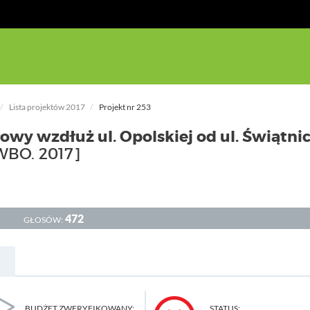
Lista projektów 2017
Projekt nr 253
owy wzdłuż ul. Opolskiej od ul. Świątnic
WBO. 2017]
472
GŁOSÓW:
BUDŻET ZWERYFIKOWANY:
STATUS: