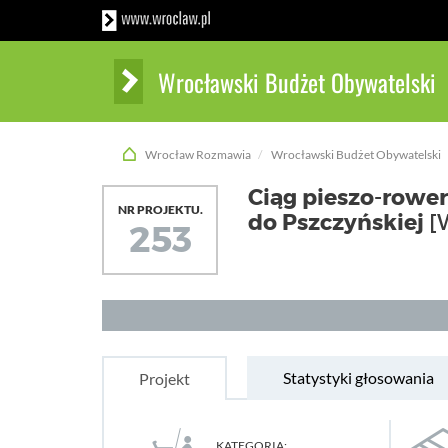
Wrocławski Budżet Obywatelski
Wrocław Rozmawia
Wrocławski Budżet Obywatelski
Ciąg pieszo-rower
NR PROJEKTU.
do Pszczyńskiej
[
253
Statystyki głosowania
Projekt
KATEGORIA: