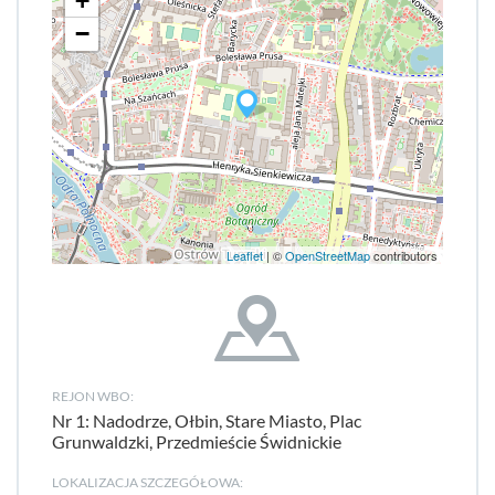
+
−
Leaflet
| ©
OpenStreetMap
contributors
REJON WBO:
Nr 1: Nadodrze, Ołbin, Stare Miasto, Plac
Grunwaldzki, Przedmieście Świdnickie
LOKALIZACJA SZCZEGÓŁOWA: