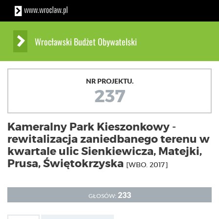
Wrocławski Budżet Obywatelski
NR PROJEKTU.
237
Kameralny Park Kieszonkowy -
rewitalizacja zaniedbanego terenu w
kwartale ulic Sienkiewicza, Matejki,
Prusa, Świętokrzyska
[WBO. 2017]
233
GŁOSÓW: